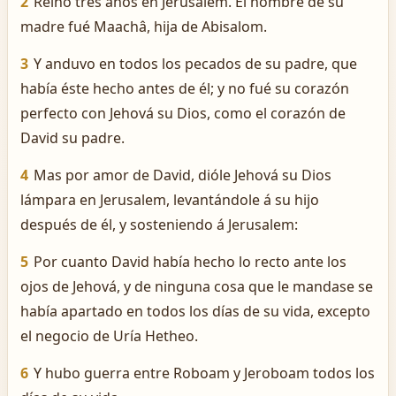
2
Reinó tres años en Jerusalem. El nombre de su
madre fué Maachâ, hija de Abisalom.
3
Y anduvo en todos los pecados de su padre, que
había éste hecho antes de él; y no fué su corazón
perfecto con Jehová su Dios, como el corazón de
David su padre.
4
Mas por amor de David, dióle Jehová su Dios
lámpara en Jerusalem, levantándole á su hijo
después de él, y sosteniendo á Jerusalem:
5
Por cuanto David había hecho lo recto ante los
ojos de Jehová, y de ninguna cosa que le mandase se
había apartado en todos los días de su vida, excepto
el negocio de Uría Hetheo.
6
Y hubo guerra entre Roboam y Jeroboam todos los