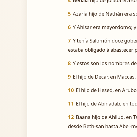
4
Benaía hijo de Joiada era so
5
Azaría hijo de Nathán era s
6
Y Ahisar era mayordomo; y 
7
Y tenía Salomón doce gobern
estaba obligado á abastecer 
8
Y estos son los nombres de 
9
El hijo de Decar, en Maccas,
10
El hijo de Hesed, en Arubo
11
El hijo de Abinadab, en to
12
Baana hijo de Ahilud, en T
desde Beth-san hasta Abel-me