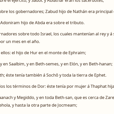
bre el ejército; y Sadoc y Abiathar eran los sacerdotes;
obre los gobernadores; Zabud hijo de Nathán era principal o
Adoniram hijo de Abda era sobre el tributo.
adores sobre todo Israel, los cuales mantenían al rey y á 
por un mes en el año.
ellos: el hijo de Hur en el monte de Ephraim;
 y en Saalbim, y en Beth-semes, y en Elón, y en Beth-hanan;
th; éste tenía también á Sochô y toda la tierra de Ephet.
dos los términos de Dor: éste tenía por mujer á Thaphat hi
aanach y Megiddo, y en toda Beth-san, que es cerca de Zaret
hola, y hasta la otra parte de Jocmeam;