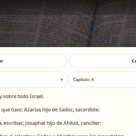
or
C
▾
Capítulo: 4
 sobre todo Israel.
 que tuvo: Azarías hijo de Sadoc, sacerdote;
a, escribas; Josaphat hijo de Ahilud, canciller;