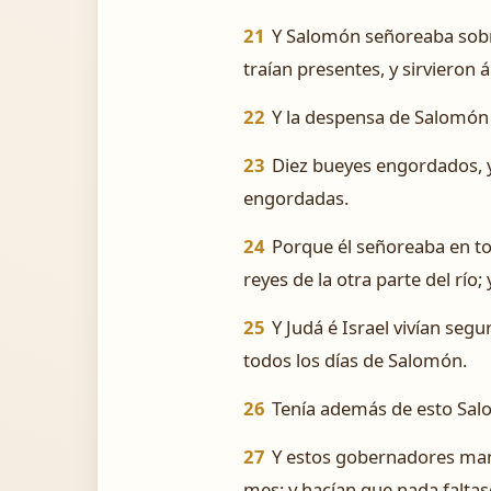
21
Y Salomón señoreaba sobre t
traían presentes, y sirvieron 
22
Y la despensa de Salomón e
23
Diez bueyes engordados, y v
engordadas.
24
Porque él señoreaba en tod
reyes de la otra parte del río
25
Y Judá é Israel vivían seg
todos los días de Salomón.
26
Tenía además de esto Salom
27
Y estos gobernadores mant
mes; y hacían que nada faltas