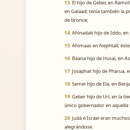
13
El hijo de Geber, en Ramot
en Galaad; tenía también la 
de bronce;
14
Ahinadab hijo de Iddo, e
15
Ahimaas en Nephtalí; ést
16
Baana hijo de Husai, en As
17
Josaphat hijo de Pharua, e
18
Semei hijo de Ela, en Benj
19
Geber hijo de Uri, en la ti
único gobernador en aquella t
20
Judá é Israel eran muchos
alegrándose.