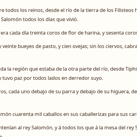
odos los reinos, desde el río de la tierra de los Filisteos 
á Salomón todos los días que vivió.
ra cada día treinta coros de flor de harina, y sesenta coro
einte bueyes de pasto, y cien ovejas; sin los ciervos, cabra
a la región que estaba de la otra parte del río, desde Tiph
; y tuvo paz por todos lados en derredor suyo.
uros, cada uno debajo de su parra y debajo de su higuera, 
ón cuarenta mil caballos en sus caballerizas para sus carro
enían al rey Salomón, y á todos los que á la mesa del rey
e.