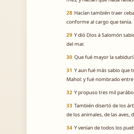
28
Hacían también traer cebad
conforme al cargo que tenía.
29
Y dió Dios á Salomón sabi
del mar.
30
Que fué mayor la sabiduría
31
Y aun fué más sabio que t
Mahol: y fué nombrado entre 
32
Y propuso tres mil parábol
33
También disertó de los árb
de los animales, de las aves, d
34
Y venían de todos los puebl