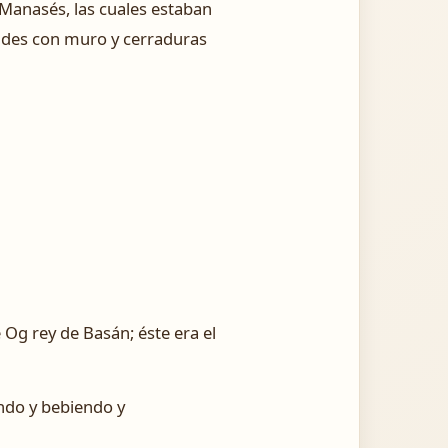
e Manasés, las cuales estaban
dades con muro y cerraduras
e Og rey de Basán; éste era el
endo y bebiendo y