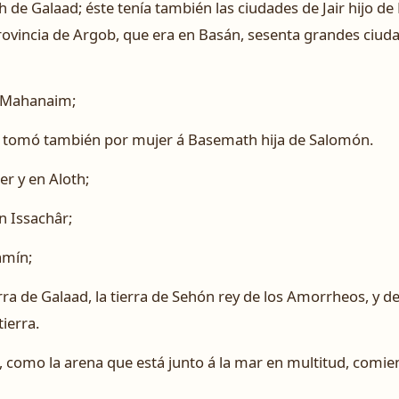
h de Galaad; éste tenía también las ciudades de Jair hijo d
provincia de Argob, que era en Basán, sesenta grandes ciu
n Mahanaim;
e tomó también por mujer á Basemath hija de Salomón.
er y en Aloth;
n Issachâr;
amín;
erra de Galaad, la tierra de Sehón rey de los Amorrheos, y d
ierra.
, como la arena que está junto á la mar en multitud, comi