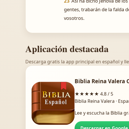
23
Así ha dicho Jehová de los
gentes, trabarán de la falda 
vosotros.
Aplicación destacada
Descarga gratis la app principal en español y lle
Biblia Reina Valera 
★★★★★
4.8 / 5
Biblia Reina Valera · Esp
Lee y escucha la Biblia gr
Descargar en Google