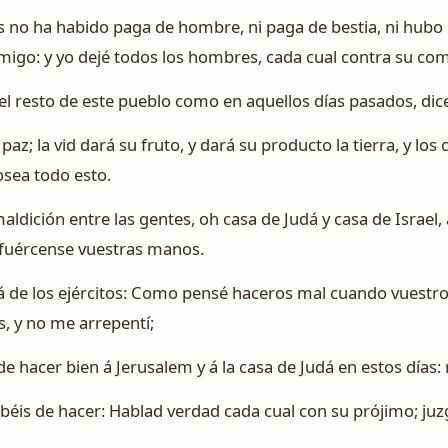
s no ha habido paga de hombre, ni paga de bestia, ni hubo 
emigo: y yo dejé todos los hombres, cada cual contra su c
l resto de este pueblo como en aquellos días pasados, dice 
z; la vid dará su fruto, y dará su producto la tierra, y los 
osea todo esto.
ldición entre las gentes, oh casa de Judá y casa de Israel, a
sfuércense vuestras manos.
vá de los ejércitos: Como pensé haceros mal cuando vuest
os, y no me arrepentí;
 hacer bien á Jerusalem y á la casa de Judá en estos días:
abéis de hacer: Hablad verdad cada cual con su prójimo; ju