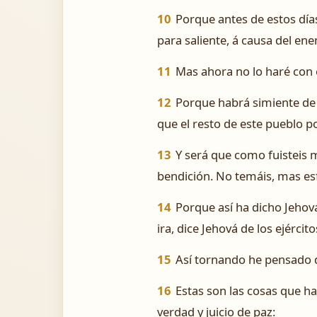
10
Porque antes de estos día
para saliente, á causa del en
11
Mas ahora no lo haré con e
12
Porque habrá simiente de pa
que el resto de este pueblo p
13
Y será que como fuisteis ma
bendición. No temáis, mas e
14
Porque así ha dicho Jeho
ira, dice Jehová de los ejércit
15
Así tornando he pensado de
16
Estas son las cosas que h
verdad y juicio de paz: