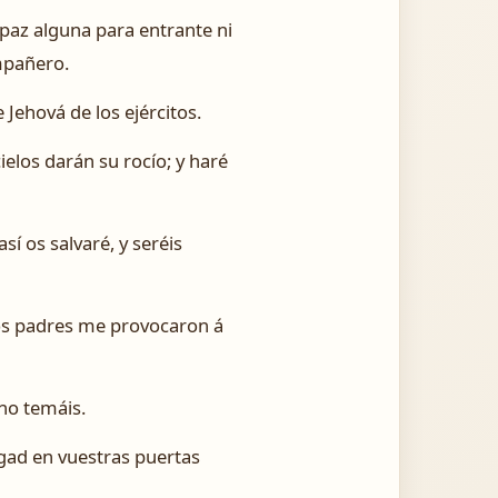
paz alguna para entrante ni
ompañero.
Jehová de los ejércitos.
cielos darán su rocío; y haré
sí os salvaré, y seréis
ros padres me provocaron á
 no temáis.
zgad en vuestras puertas