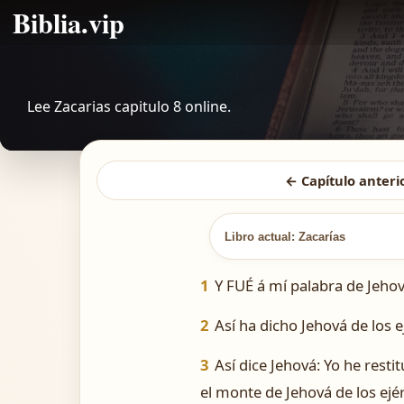
Biblia.vip
Lee Zacarias capitulo 8 online.
← Capítulo anteri
Libro actual: Zacarías
1
Y FUÉ á mí palabra de Jehová
2
Así ha dicho Jehová de los e
3
Así dice Jehová: Yo he rest
el monte de Jehová de los ejé