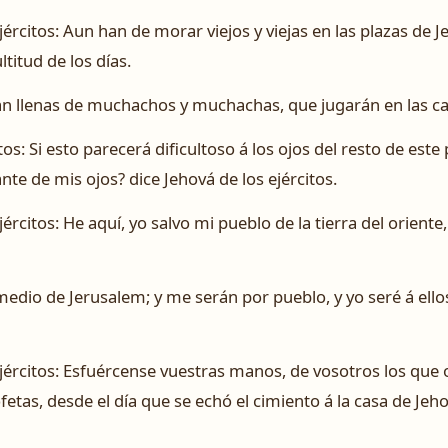
jércitos: Aun han de morar viejos y viejas en las plazas de 
itud de los días.
erán llenas de muchachos y muchachas, que jugarán en las cal
tos: Si esto parecerá dificultoso á los ojos del resto de este
nte de mis ojos? dice Jehová de los ejércitos.
jércitos: He aquí, yo salvo mi pueblo de la tierra del oriente
 medio de Jerusalem; y me serán por pueblo, y yo seré á ell
ejércitos: Esfuércense vuestras manos, de vosotros los que o
fetas, desde el día que se echó el cimiento á la casa de Jeho