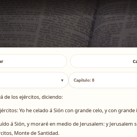
or
C
▾
Capítulo: 8
 de los ejércitos, diciendo:
jércitos: Yo he celado á Sión con grande celo, y con grande ir
ituído á Sión, y moraré en medio de Jerusalem: y Jerusalem 
rcitos, Monte de Santidad.