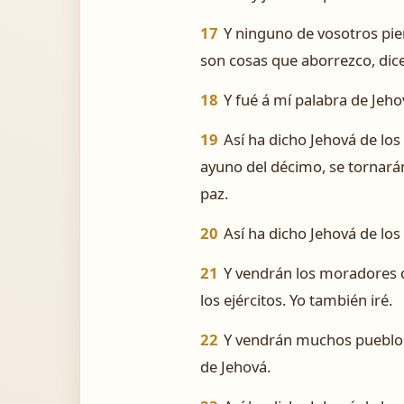
17
Y ninguno de vosotros pie
son cosas que aborrezco, dic
18
Y fué á mí palabra de Jehov
19
Así ha dicho Jehová de los 
ayuno del décimo, se tornarán
paz.
20
Así ha dicho Jehová de lo
21
Y vendrán los moradores de
los ejércitos. Yo también iré.
22
Y vendrán muchos pueblos y
de Jehová.