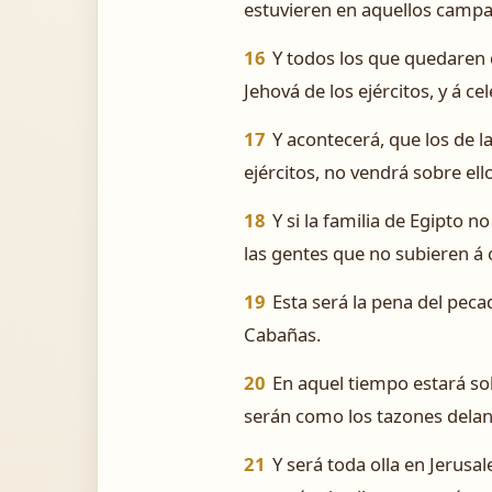
estuvieren en aquellos camp
16
Y todos los que quedaren 
Jehová de los ejércitos, y á ce
17
Y acontecerá, que los de la
ejércitos, no vendrá sobre ello
18
Y si la familia de Egipto n
las gentes que no subieren á c
19
Esta será la pena del peca
Cabañas.
20
En aquel tiempo estará sob
serán como los tazones delant
21
Y será toda olla en Jerusal