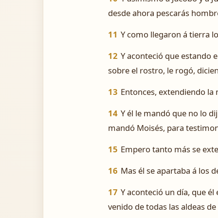
desde ahora pescarás hombr
11
Y como llegaron á tierra l
12
Y aconteció que estando e
sobre el rostro, le rogó, dici
13
Entonces, extendiendo la ma
14
Y él le mandó que no lo di
mandó Moisés, para testimoni
15
Empero tanto más se exten
16
Mas él se apartaba á los d
17
Y aconteció un día, que él
venido de todas las aldeas de G