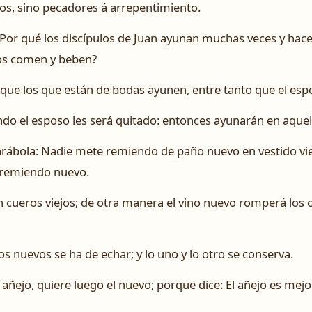
tos, sino pecadores á arrepentimiento.
 ¿Por qué los discípulos de Juan ayunan muchas veces y hac
ulos comen y beben?
er que los que están de bodas ayunen, entre tanto que el esp
o el esposo les será quitado: entonces ayunarán en aquell
arábola: Nadie mete remiendo de paño nuevo en vestido vie
e remiendo nuevo.
 cueros viejos; de otra manera el vino nuevo romperá los c
s nuevos se ha de echar; y lo uno y lo otro se conserva.
añejo, quiere luego el nuevo; porque dice: El añejo es mejor