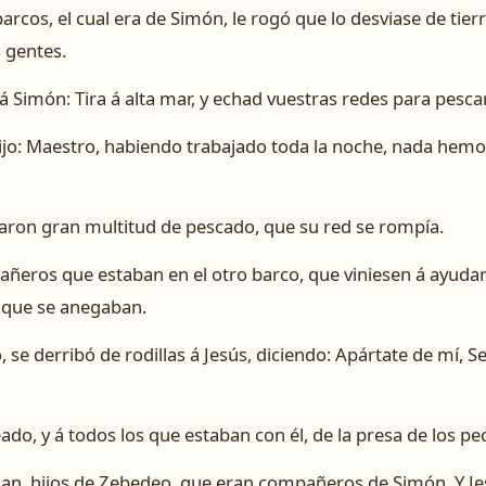
arcos, el cual era de Simón, le rogó que lo desviase de tier
 gentes.
á Simón: Tira á alta mar, y echad vuestras redes para pescar
ijo: Maestro, habiendo trabajado toda la noche, nada hem
aron gran multitud de pescado, que su red se rompía.
añeros que estaban en el otro barco, que viniesen á ayudarle
 que se anegaban.
 se derribó de rodillas á Jesús, diciendo: Apártate de mí,
do, y á todos los que estaban con él, de la presa de los p
uan, hijos de Zebedeo, que eran compañeros de Simón. Y Je