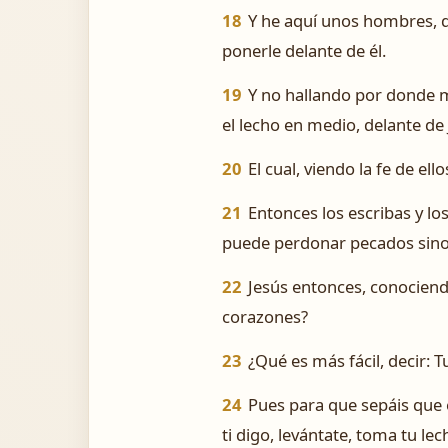
18
Y he aquí unos hombres, q
ponerle delante de él.
19
Y no hallando por donde me
el lecho en medio, delante de 
20
El cual, viendo la fe de el
21
Entonces los escribas y l
puede perdonar pecados sino
22
Jesús entonces, conociend
corazones?
23
¿Qué es más fácil, decir: 
24
Pues para que sepáis que e
ti digo, levántate, toma tu lech