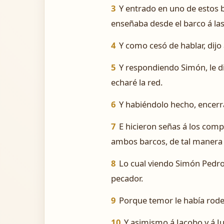
3
Y entrado en uno de estos b
enseñaba desde el barco á las
4
Y como cesó de hablar, dijo 
5
Y respondiendo Simón, le d
echaré la red.
6
Y habiéndolo hecho, encerr
7
E hicieron señas á los comp
ambos barcos, de tal manera
8
Lo cual viendo Simón Pedro,
pecador.
9
Porque temor le había rodea
10
Y asimismo á Jacobo y á J