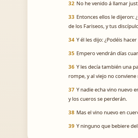
32
No he venido á llamar jus
33
Entonces ellos le dijeron:
de los Fariseos, y tus discíp
34
Y él les dijo: ¿Podéis hac
35
Empero vendrán días cuand
36
Y les decía también una p
rompe, y al viejo no convien
37
Y nadie echa vino nuevo en
y los cueros se perderán.
38
Mas el vino nuevo en cuero
39
Y ninguno que bebiere del 