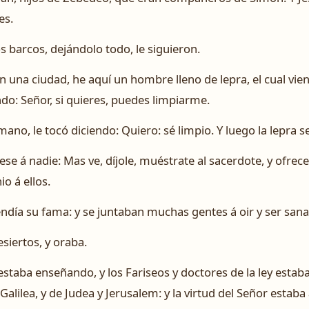
es.
os barcos, dejándolo todo, le siguieron.
n una ciudad, he aquí un hombre lleno de lepra, el cual vie
endo: Señor, si quieres, puedes limpiarme.
no, le tocó diciendo: Quiero: sé limpio. Y luego la lepra se
jese á nadie: Mas ve, díjole, muéstrate al sacerdote, y ofrec
o á ellos.
día su fama: y se juntaban muchas gentes á oir y ser san
esiertos, y oraba.
 estaba enseñando, y los Fariseos y doctores de la ley estab
alilea, y de Judea y Jerusalem: y la virtud del Señor estaba 