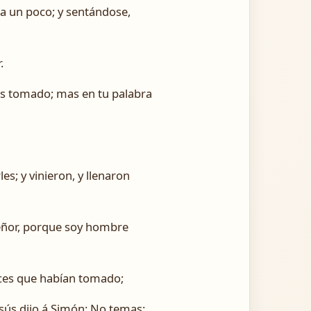
ra un poco; y sentándose,
.
os tomado; mas en tu palabra
s; y vinieron, y llenaron
 Señor, porque soy hombre
eces que habían tomado;
sús dijo á Simón: No temas: