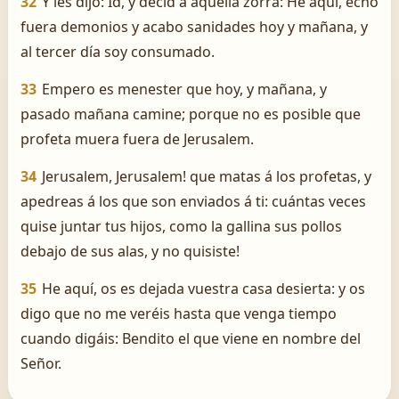
32
Y les dijo: Id, y decid á aquella zorra: He aquí, echo
fuera demonios y acabo sanidades hoy y mañana, y
al tercer día soy consumado.
33
Empero es menester que hoy, y mañana, y
pasado mañana camine; porque no es posible que
profeta muera fuera de Jerusalem.
34
Jerusalem, Jerusalem! que matas á los profetas, y
apedreas á los que son enviados á ti: ­cuántas veces
quise juntar tus hijos, como la gallina sus pollos
debajo de sus alas, y no quisiste!
35
He aquí, os es dejada vuestra casa desierta: y os
digo que no me veréis hasta que venga tiempo
cuando digáis: Bendito el que viene en nombre del
Señor.