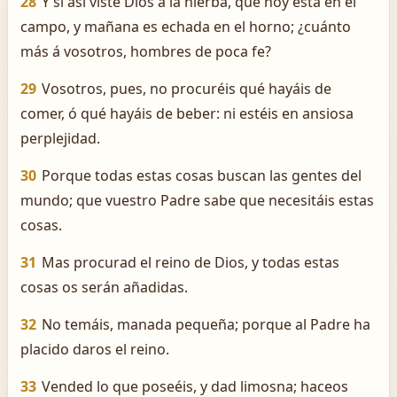
28
Y si así viste Dios á la hierba, que hoy está en el
campo, y mañana es echada en el horno; ¿cuánto
más á vosotros, hombres de poca fe?
29
Vosotros, pues, no procuréis qué hayáis de
comer, ó qué hayáis de beber: ni estéis en ansiosa
perplejidad.
30
Porque todas estas cosas buscan las gentes del
mundo; que vuestro Padre sabe que necesitáis estas
cosas.
31
Mas procurad el reino de Dios, y todas estas
cosas os serán añadidas.
32
No temáis, manada pequeña; porque al Padre ha
placido daros el reino.
33
Vended lo que poseéis, y dad limosna; haceos