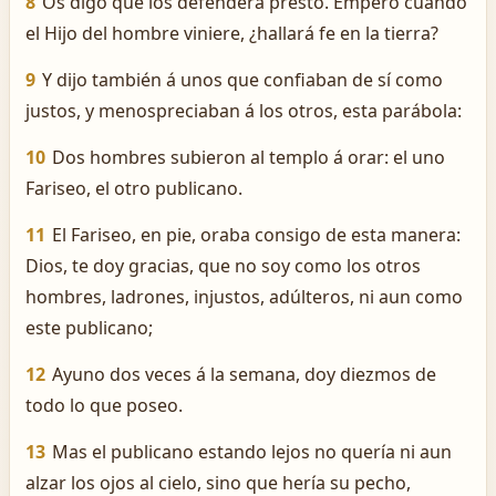
8
Os digo que los defenderá presto. Empero cuando
el Hijo del hombre viniere, ¿hallará fe en la tierra?
9
Y dijo también á unos que confiaban de sí como
justos, y menospreciaban á los otros, esta parábola:
10
Dos hombres subieron al templo á orar: el uno
Fariseo, el otro publicano.
11
El Fariseo, en pie, oraba consigo de esta manera:
Dios, te doy gracias, que no soy como los otros
hombres, ladrones, injustos, adúlteros, ni aun como
este publicano;
12
Ayuno dos veces á la semana, doy diezmos de
todo lo que poseo.
13
Mas el publicano estando lejos no quería ni aun
alzar los ojos al cielo, sino que hería su pecho,