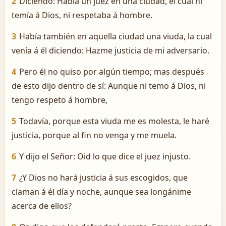
2
Diciendo: Había un juez en una ciudad, el cual ni
temía á Dios, ni respetaba á hombre.
3
Había también en aquella ciudad una viuda, la cual
venía á él diciendo: Hazme justicia de mi adversario.
4
Pero él no quiso por algún tiempo; mas después
de esto dijo dentro de sí: Aunque ni temo á Dios, ni
tengo respeto á hombre,
5
Todavía, porque esta viuda me es molesta, le haré
justicia, porque al fin no venga y me muela.
6
Y dijo el Señor: Oid lo que dice el juez injusto.
7
¿Y Dios no hará justicia á sus escogidos, que
claman á él día y noche, aunque sea longánime
acerca de ellos?