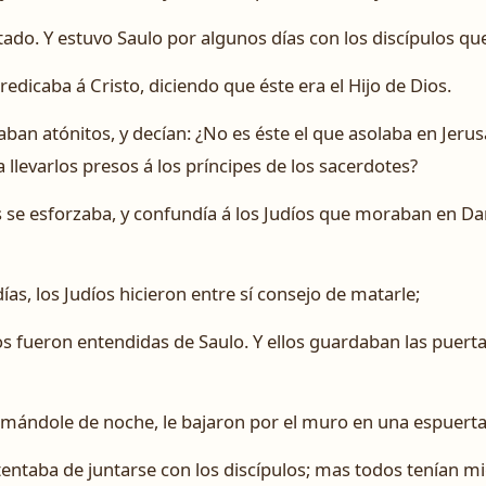
ado. Y estuvo Saulo por algunos días con los discípulos q
redicaba á Cristo, diciendo que éste era el Hijo de Dios.
taban atónitos, y decían: ¿No es éste el que asolaba en Jeru
 llevarlos presos á los príncipes de los sacerdotes?
e esforzaba, y confundía á los Judíos que moraban en D
s, los Judíos hicieron entre sí consejo de matarle;
os fueron entendidas de Saulo. Y ellos guardaban las puerta
tomándole de noche, le bajaron por el muro en una espuerta
tentaba de juntarse con los discípulos; mas todos tenían m