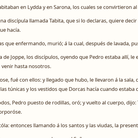
abitaban en Lydda y en Sarona, los cuales se convirtieron al
a discípula llamada Tabita, que si lo declaras, quiere decir 
ue hacía.
as que enfermando, murió; á la cual, después de lavada, pu
 de Joppe, los discípulos, oyendo que Pedro estaba allí, l
 venir hasta nosotros.
e, fué con ellos: y llegado que hubo, le llevaron á la sala,
las túnicas y los vestidos que Dorcas hacía cuando estaba c
s, Pedro puesto de rodillas, oró; y vuelto al cuerpo, dijo: T
corporóse.
ntóla: entonces llamando á los santos y las viudas, la present