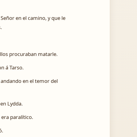
 Señor en el camino, y que le
.
llos procuraban matarle.
n á Tarso.
s, andando en el temor del
 en Lydda.
era paralítico.
ó.