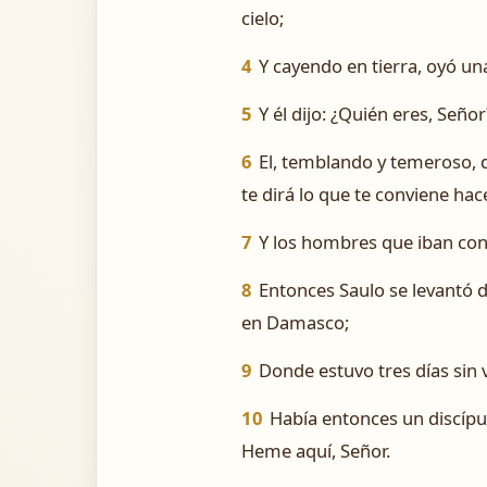
cielo;
4
Y cayendo en tierra, oyó un
5
Y él dijo: ¿Quién eres, Señor
6
El, temblando y temeroso, di
te dirá lo que te conviene hace
7
Y los hombres que iban con 
8
Entonces Saulo se levantó de
en Damasco;
9
Donde estuvo tres días sin v
10
Había entonces un discípul
Heme aquí, Señor.