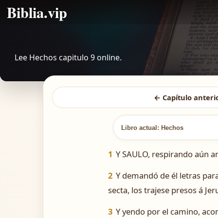
Biblia.vip
Lee Hechos capitulo 9 online.
← Capítulo anteri
Libro actual: Hechos
1
Y SAULO, respirando aún ame
2
Y demandó de él letras par
secta, los trajese presos á Je
3
Y yendo por el camino, aco