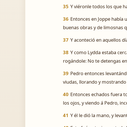
35
Y viéronle todos los que h
36
Entonces en Joppe había un
buenas obras y de limosnas q
37
Y aconteció en aquellos dí
38
Y como Lydda estaba cerca
rogándole: No te detengas en
39
Pedro entonces levantándos
viudas, llorando y mostrando 
40
Entonces echados fuera todo
los ojos, y viendo á Pedro, in
41
Y él le dió la mano, y leva