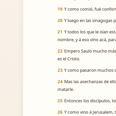
19
Y como comió, fué confort
20
Y luego en las sinagogas p
21
Y todos los que le oían es
nombre, y á eso vino acá, para
22
Empero Saulo mucho más s
es el Cristo.
23
Y como pasaron muchos día
24
Mas las asechanzas de ell
matarle.
25
Entonces los discípulos, 
26
Y como vino á Jerusalem, 