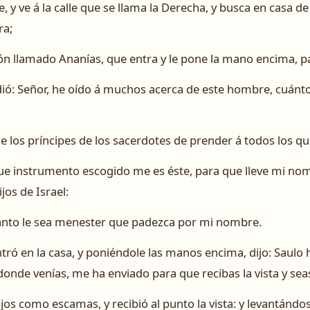
te, y ve á la calle que se llama la Derecha, y busca en casa 
ra;
rón llamado Ananías, que entra y le pone la mano encima, par
ó: Señor, he oído á muchos acerca de este hombre, cuánto
de los príncipes de los sacerdotes de prender á todos los 
rque instrumento escogido me es éste, para que lleve mi no
ijos de Israel:
ánto le sea menester que padezca por mi nombre.
tró en la casa, y poniéndole las manos encima, dijo: Saulo
onde venías, me ha enviado para que recibas la vista y seas
ojos como escamas, y recibió al punto la vista: y levantándo