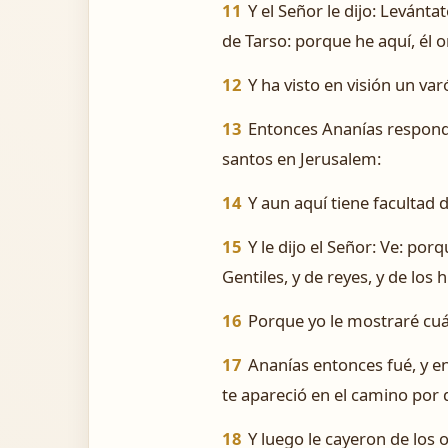
11
Y el Señor le dijo: Levánta
de Tarso: porque he aquí, él o
12
Y ha visto en visión un va
13
Entonces Ananías respondi
santos en Jerusalem:
14
Y aun aquí tiene facultad 
15
Y le dijo el Señor: Ve: po
Gentiles, y de reyes, y de los h
16
Porque yo le mostraré cu
17
Ananías entonces fué, y en
te apareció en el camino por d
18
Y luego le cayeron de los 