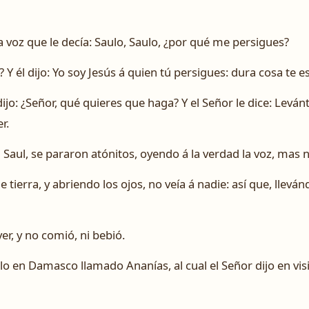
a voz que le decía: Saulo, Saulo, ¿por qué me persigues?
? Y él dijo: Yo soy Jesús á quien tú persigues: dura cosa te e
jo: ¿Señor, qué quieres que haga? Y el Señor le dice: Levánta
r.
Saul, se pararon atónitos, oyendo á la verdad la voz, mas n
 tierra, y abriendo los ojos, no veía á nadie: así que, llev
er, y no comió, ni bebió.
o en Damasco llamado Ananías, al cual el Señor dijo en visi