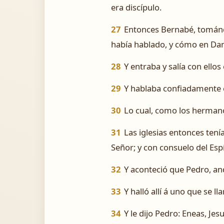
era discípulo.
27
Entonces Bernabé, tomándol
había hablado, y cómo en Da
28
Y entraba y salía con ellos
29
Y hablaba confiadamente e
30
Lo cual, como los hermano
31
Las iglesias entonces tení
Señor; y con consuelo del Espí
32
Y aconteció que Pedro, an
33
Y halló allí á uno que se 
34
Y le dijo Pedro: Eneas, Jes