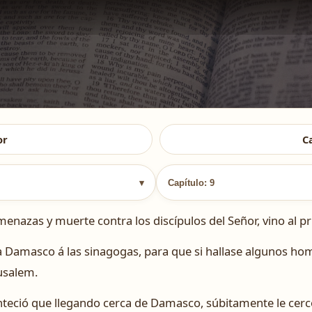
or
C
▾
Capítulo: 9
nazas y muerte contra los discípulos del Señor, vino al pr
a Damasco á las sinagogas, para que si hallase algunos ho
rusalem.
nteció que llegando cerca de Damasco, súbitamente le cerc