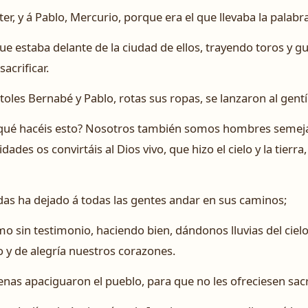
er, y á Pablo, Mercurio, porque era el que llevaba la palabra
que estaba delante de la ciudad de ellos, trayendo toros y g
acrificar.
oles Bernabé y Pablo, rotas sus ropas, se lanzaron al gent
r qué hacéis esto? Nosotros también somos hombres semeja
es os convirtáis al Dios vivo, que hizo el cielo y la tierra,
adas ha dejado á todas las gentes andar en sus caminos;
smo sin testimonio, haciendo bien, dándonos lluvias del cielo
y de alegría nuestros corazones.
enas apaciguaron el pueblo, para que no les ofreciesen sacri