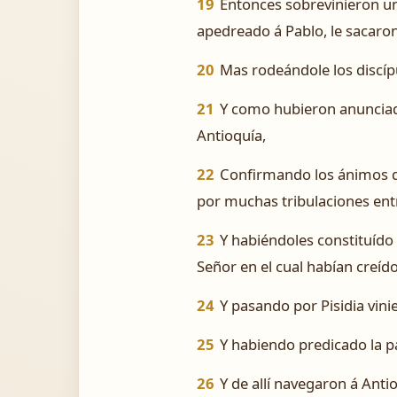
19
Entonces sobrevinieron un
apedreado á Pablo, le sacaro
20
Mas rodeándole los discípu
21
Y como hubieron anunciado 
Antioquía,
22
Confirmando los ánimos de
por muchas tribulaciones ent
23
Y habiéndoles constituído
Señor en el cual habían creído
24
Y pasando por Pisidia vini
25
Y habiendo predicado la p
26
Y de allí navegaron á Ant