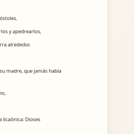
óstoles.
rlos y apedrearlos,
rra alrededor.
e su madre, que jamás había
no,
a licaónica: Dioses