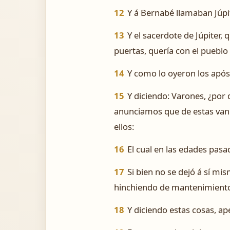
12
Y á Bernabé llamaban Júpit
13
Y el sacerdote de Júpiter, 
puertas, quería con el pueblo s
14
Y como lo oyeron los apóst
15
Y diciendo: Varones, ¿po
anunciamos que de estas vanidad
ellos:
16
El cual en las edades pas
17
Si bien no se dejó á sí mi
hinchiendo de mantenimiento 
18
Y diciendo estas cosas, ap