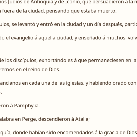
os Judíos de Antioquía y de Iconio, que persuadieron á la 
n fuera de la ciudad, pensando que estaba muerto.
los, se levantó y entró en la ciudad y un día después, part
el evangelio á aquella ciudad, y enseñado á muchos, volvier
 los discípulos, exhortándoles á que permaneciesen en la
remos en el reino de Dios.
 ancianos en cada una de las iglesias, y habiendo orado co
.
eron á Pamphylia.
alabra en Perge, descendieron á Atalia;
ioquía, donde habían sido encomendados á la gracia de Dios