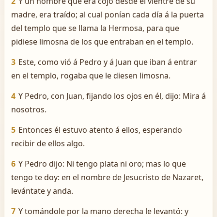
2
Y un hombre que era cojo desde el vientre de su
madre, era traído; al cual ponían cada día á la puerta
del templo que se llama la Hermosa, para que
pidiese limosna de los que entraban en el templo.
3
Este, como vió á Pedro y á Juan que iban á entrar
en el templo, rogaba que le diesen limosna.
4
Y Pedro, con Juan, fijando los ojos en él, dijo: Mira á
nosotros.
5
Entonces él estuvo atento á ellos, esperando
recibir de ellos algo.
6
Y Pedro dijo: Ni tengo plata ni oro; mas lo que
tengo te doy: en el nombre de Jesucristo de Nazaret,
levántate y anda.
7
Y tomándole por la mano derecha le levantó: y