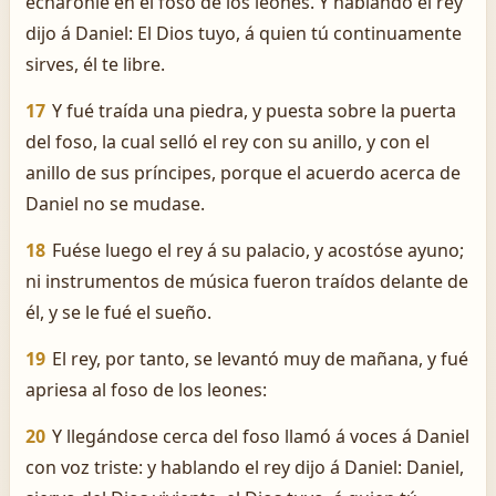
echáronle en el foso de los leones. Y hablando el rey
dijo á Daniel: El Dios tuyo, á quien tú continuamente
sirves, él te libre.
17
Y fué traída una piedra, y puesta sobre la puerta
del foso, la cual selló el rey con su anillo, y con el
anillo de sus príncipes, porque el acuerdo acerca de
Daniel no se mudase.
18
Fuése luego el rey á su palacio, y acostóse ayuno;
ni instrumentos de música fueron traídos delante de
él, y se le fué el sueño.
19
El rey, por tanto, se levantó muy de mañana, y fué
apriesa al foso de los leones:
20
Y llegándose cerca del foso llamó á voces á Daniel
con voz triste: y hablando el rey dijo á Daniel: Daniel,