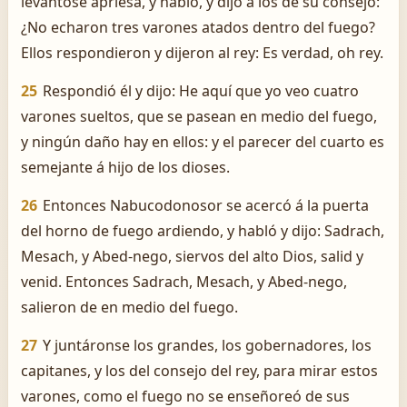
levantóse apriesa, y habló, y dijo á los de su consejo:
¿No echaron tres varones atados dentro del fuego?
Ellos respondieron y dijeron al rey: Es verdad, oh rey.
25
Respondió él y dijo: He aquí que yo veo cuatro
varones sueltos, que se pasean en medio del fuego,
y ningún daño hay en ellos: y el parecer del cuarto es
semejante á hijo de los dioses.
26
Entonces Nabucodonosor se acercó á la puerta
del horno de fuego ardiendo, y habló y dijo: Sadrach,
Mesach, y Abed-nego, siervos del alto Dios, salid y
venid. Entonces Sadrach, Mesach, y Abed-nego,
salieron de en medio del fuego.
27
Y juntáronse los grandes, los gobernadores, los
capitanes, y los del consejo del rey, para mirar estos
varones, como el fuego no se enseñoreó de sus