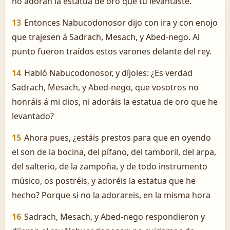
no adoran la estatua de oro que tú levantaste.
13
Entonces Nabucodonosor dijo con ira y con enojo
que trajesen á Sadrach, Mesach, y Abed-nego. Al
punto fueron traídos estos varones delante del rey.
14
Habló Nabucodonosor, y díjoles: ¿Es verdad
Sadrach, Mesach, y Abed-nego, que vosotros no
honráis á mi dios, ni adoráis la estatua de oro que he
levantado?
15
Ahora pues, ¿estáis prestos para que en oyendo
el son de la bocina, del pífano, del tamboril, del arpa,
del salterio, de la zampoña, y de todo instrumento
músico, os postréis, y adoréis la estatua que he
hecho? Porque si no la adorareis, en la misma hora
16
Sadrach, Mesach, y Abed-nego respondieron y