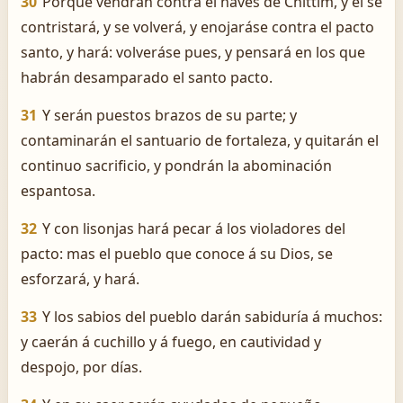
30
Porque vendrán contra él naves de Chîttim, y él se
contristará, y se volverá, y enojaráse contra el pacto
santo, y hará: volveráse pues, y pensará en los que
habrán desamparado el santo pacto.
31
Y serán puestos brazos de su parte; y
contaminarán el santuario de fortaleza, y quitarán el
continuo sacrificio, y pondrán la abominación
espantosa.
32
Y con lisonjas hará pecar á los violadores del
pacto: mas el pueblo que conoce á su Dios, se
esforzará, y hará.
33
Y los sabios del pueblo darán sabiduría á muchos:
y caerán á cuchillo y á fuego, en cautividad y
despojo, por días.