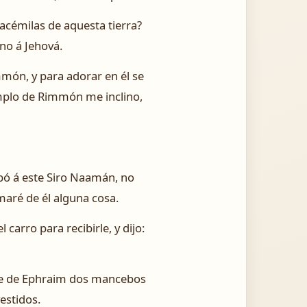
acémilas de aquesta tierra?
ino á Jehová.
món, y para adorar en él se
emplo de Rimmón me inclino,
orbó á este Siro Naamán, no
maré de él alguna cosa.
carro para recibirle, y dijo:
onte de Ephraim dos mancebos
estidos.