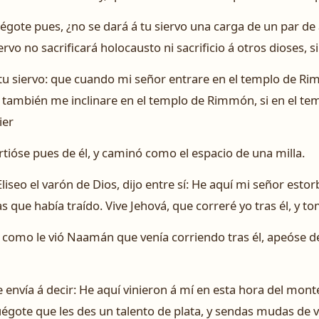
gote pues, ¿no se dará á tu siervo una carga de un par de 
rvo no sacrificará holocausto ni sacrificio á otros dioses, s
tu siervo: que cuando mi señor entrare en el templo de Rim
 también me inclinare en el templo de Rimmón, si en el t
ier
Partióse pues de él, y caminó como el espacio de una milla.
Eliseo el varón de Dios, dijo entre sí: He aquí mi señor est
que había traído. Vive Jehová, que correré yo tras él, y to
 como le vió Naamán que venía corriendo tras él, apeóse del 
me envía á decir: He aquí vinieron á mí en esta hora del m
ruégote que les des un talento de plata, y sendas mudas de v