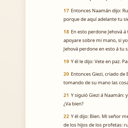
17
Entonces Naamán dijo: Rué
porque de aquí adelante tu sie
18
En esto perdone Jehová á 
apoyare sobre mi mano, si yo
Jehová perdone en esto á tu s
19
Y él le dijo: Vete en paz. 
20
Entonces Giezi, criado de 
tomando de su mano las cosas 
21
Y siguió Giezi á Naamán: y
¿Va bien?
22
Y él dijo: Bien. Mi señor 
de los hijos de los profetas: 