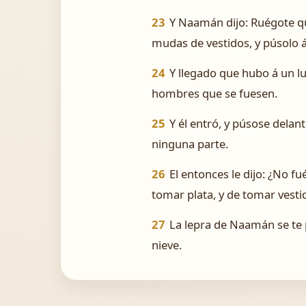
23
Y Naamán dijo: Ruégote que
mudas de vestidos, y púsolo á 
24
Y llegado que hubo á un lu
hombres que se fuesen.
25
Y él entró, y púsose delante
ninguna parte.
26
El entonces le dijo: ¿No f
tomar plata, y de tomar vestido
27
La lepra de Naamán se te p
nieve.