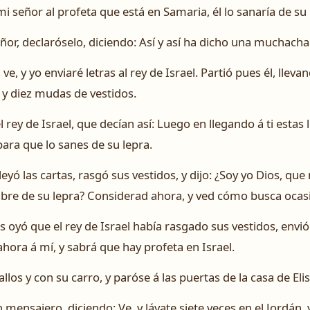
mi señor al profeta que está en Samaria, él lo sanaría de su 
r, declaróselo, diciendo: Así y así ha dicho una muchacha q
a, ve, y yo enviaré letras al rey de Israel. Partió pues él, lle
o, y diez mudas de vestidos.
rey de Israel, que decían así: Luego en llegando á ti estas l
para que lo sanes de su lepra.
 leyó las cartas, rasgó sus vestidos, y dijo: ¿Soy yo Dios, qu
bre de su lepra? Considerad ahora, y ved cómo busca ocas
 oyó que el rey de Israel había rasgado sus vestidos, envió 
hora á mí, y sabrá que hay profeta en Israel.
os y con su carro, y paróse á las puertas de la casa de Eli
 mensajero, diciendo: Ve, y lávate siete veces en el Jordán, 