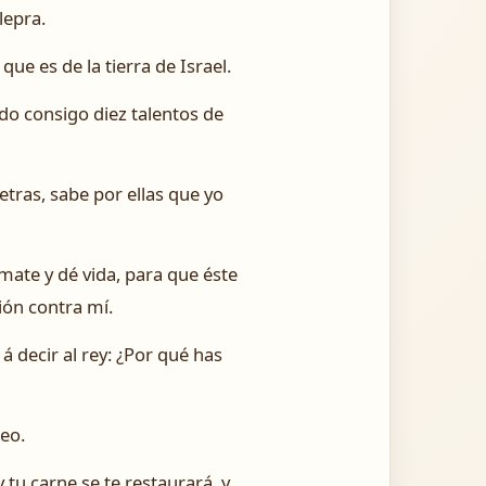
lepra.
ue es de la tierra de Israel.
vando consigo diez talentos de
etras, sabe por ellas que yo
e mate y dé vida, para que éste
ión contra mí.
á decir al rey: ¿Por qué has
seo.
y tu carne se te restaurará, y