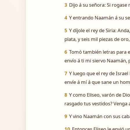
3
Dijo á su señora: Si rogase 
4
Y entrando Naamán á su seño
5
Y díjole el rey de Siria: And
plata, y seis mil piezas de or
6
Tomó también letras para el 
envío á ti mi siervo Naamán, 
7
Y luego que el rey de Israel
envíe á mí á que sane un hom
8
Y como Eliseo, varón de Dios
rasgado tus vestidos? Venga a
9
Y vino Naamán con sus caball
10
Entonces Eliseo le envió un