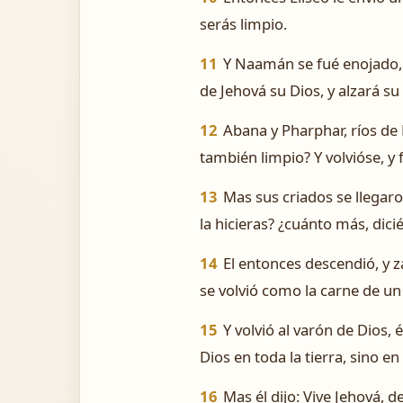
serás limpio.
11
Y Naamán se fué enojado, d
de Jehová su Dios, y alzará su 
12
Abana y Pharphar, ríos de 
también limpio? Y volvióse, y
13
Mas sus criados se llegaro
la hicieras? ¿cuánto más, dici
14
El entonces descendió, y z
se volvió como la carne de un 
15
Y volvió al varón de Dios,
Dios en toda la tierra, sino e
16
Mas él dijo: Vive Jehová, 