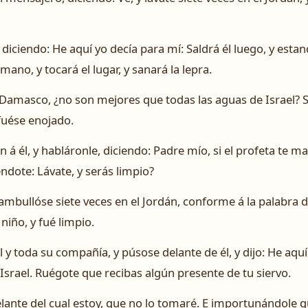
iciendo: He aquí yo decía para mí: Saldrá él luego, y esta
mano, y tocará el lugar, y sanará la lepra.
Damasco, ¿no son mejores que todas las aguas de Israel? Si
 fuése enojado.
n á él, y habláronle, diciendo: Padre mío, si el profeta te 
éndote: Lávate, y serás limpio?
ambullóse siete veces en el Jordán, conforme á la palabra d
niño, y fué limpio.
 él y toda su compañía, y púsose delante de él, y dijo: He a
n Israel. Ruégote que recibas algún presente de tu siervo.
delante del cual estoy, que no lo tomaré. E importunándole 