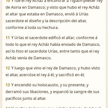
10
Y fué el rey Achâz á encontrar á Tiglath-pileser rey
de Asiria en Damasco; y visto que hubo el rey Achâz
el altar que estaba en Damasco, envió á Urías
sacerdote el diseño y la descripción del altar,
conforme á toda su hechura.
11
Y Urías el sacerdote edificó el altar; conforme á
todo lo que el rey Achâz había enviado de Damasco,
así lo hizo el sacerdote Urías, entre tanto que el rey
Achâz venía de Damasco.
12
Y luego que vino el rey de Damasco, y hubo visto
el altar, acercóse el rey á él, y sacrificó en él;
13
Y encendió su holocausto, y su presente, y
derramó sus libaciones, y esparció la sangre de sus
pacíficos junto al altar.