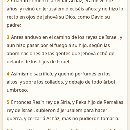
2
Cuando comenzó á reinar Achâz, era de veinte
años, y reinó en Jerusalem dieciséis años: y no hizo lo
recto en ojos de Jehová su Dios, como David su
padre;
3
Antes anduvo en el camino de los reyes de Israel, y
aun hizo pasar por el fuego á su hijo, según las
abominaciones de las gentes que Jehová echó de
delante de los hijos de Israel.
4
Asimismo sacrificó, y quemó perfumes en los
altos, y sobre los collados, y debajo de todo árbol
umbroso.
5
Entonces Resín rey de Siria, y Peka hijo de Remalías
rey de Israel, subieron á Jerusalem para hacer
guerra, y cercar á Achâz; mas no pudieron tomarla.