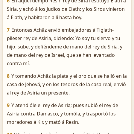
6
En aquel tiempo Resín rey de Siria restituyó Elath á
Siria, y echó á los Judíos de Elath; y los Siros vinieron
á Elath, y habitaron allí hasta hoy.
7
Entonces Achâz envió embajadores á Tiglath-
pileser rey de Asiria, diciendo: Yo soy tu siervo y tu
hijo: sube, y defiéndeme de mano del rey de Siria, y
de mano del rey de Israel, que se han levantado
contra mí.
8
Y tomando Achâz la plata y el oro que se halló en la
casa de Jehová, y en los tesoros de la casa real, envió
al rey de Asiria un presente.
9
Y atendióle el rey de Asiria; pues subió el rey de
Asiria contra Damasco, y tomóla, y trasportó los
moradores á Kir, y mató á Resín.