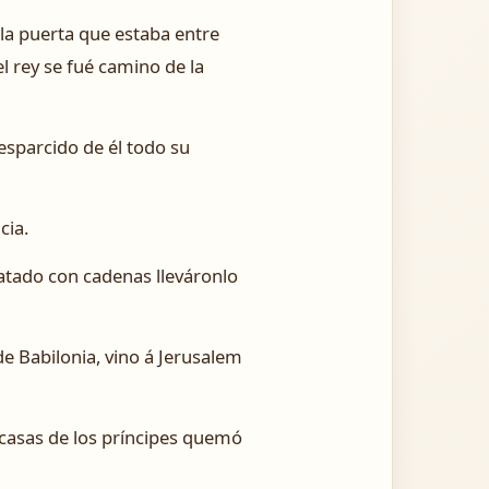
la puerta que estaba entre
el rey se fué camino de la
 esparcido de él todo su
cia.
y atado con cadenas lleváronlo
de Babilonia, vino á Jerusalem
s casas de los príncipes quemó