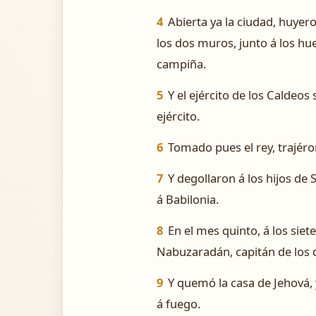
4
Abierta ya la ciudad, huye
los dos muros, junto á los hue
campiña.
5
Y el ejército de los Caldeos
ejército.
6
Tomado pues el rey, trajéron
7
Y degollaron á los hijos de 
á Babilonia.
8
En el mes quinto, á los sie
Nabuzaradán, capitán de los de
9
Y quemó la casa de Jehová, y
á fuego.