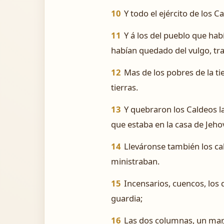
10
Y todo el ejército de los 
11
Y á los del pueblo que hab
habían quedado del vulgo, tra
12
Mas de los pobres de la ti
tierras.
13
Y quebraron los Caldeos l
que estaba en la casa de Jehová
14
Lleváronse también los cal
ministraban.
15
Incensarios, cuencos, los q
guardia;
16
Las dos columnas, un mar,