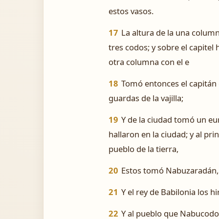
estos vasos.
17
La altura de la una column
tres codos; y sobre el capite
otra columna con el e
18
Tomó entonces el capitán 
guardas de la vajilla;
19
Y de la ciudad tomó un eun
hallaron en la ciudad; y al pri
pueblo de la tierra,
20
Estos tomó Nabuzaradán, ca
21
Y el rey de Babilonia los h
22
Y al pueblo que Nabucodon