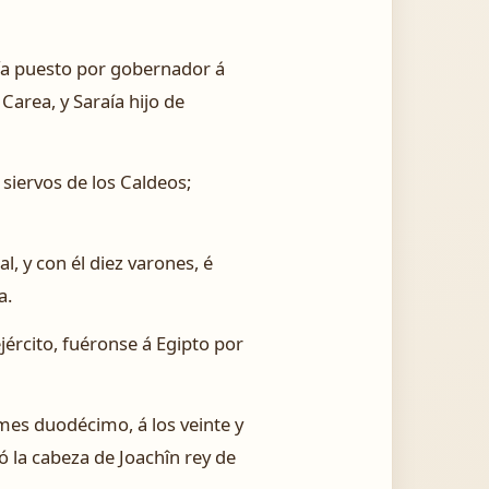
abía puesto por gobernador á
 Carea, y Saraía hijo de
 siervos de los Caldeos;
l, y con él diez varones, é
a.
jército, fuéronse á Egipto por
l mes duodécimo, á los veinte y
ó la cabeza de Joachîn rey de