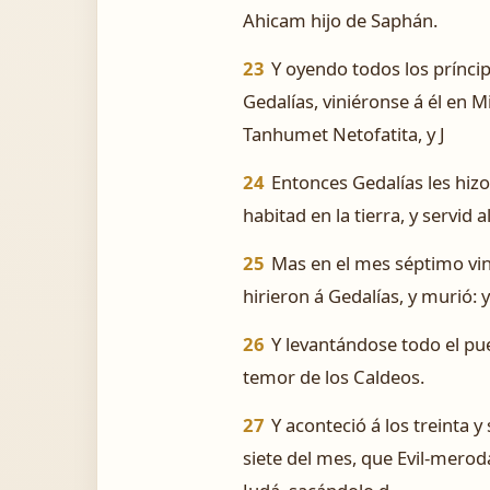
Ahicam hijo de Saphán.
23
Y oyendo todos los príncip
Gedalías, viniéronse á él en M
Tanhumet Netofatita, y J
24
Entonces Gedalías les hizo 
habitad en la tierra, y servid a
25
Mas en el mes séptimo vino 
hirieron á Gedalías, y murió: 
26
Y levantándose todo el pue
temor de los Caldeos.
27
Y aconteció á los treinta y
siete del mes, que Evil-merod