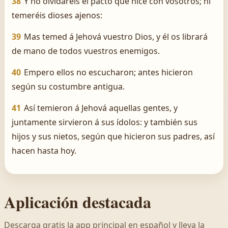
38
Y no olvidaréis el pacto que hice con vosotros; ni
temeréis dioses ajenos:
39
Mas temed á Jehová vuestro Dios, y él os librará
de mano de todos vuestros enemigos.
40
Empero ellos no escucharon; antes hicieron
según su costumbre antigua.
41
Así temieron á Jehová aquellas gentes, y
juntamente sirvieron á sus ídolos: y también sus
hijos y sus nietos, según que hicieron sus padres, así
hacen hasta hoy.
Aplicación destacada
Descarga gratis la app principal en español y lleva la