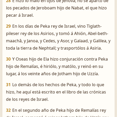
28
E hizo lo malo en ojos de Jehová; no se apartó de
los pecados de Jeroboam hijo de Nabat, el que hizo
pecar á Israel.
29
En los días de Peka rey de Israel, vino Tiglath-
pileser rey de los Asirios, y tomó á Ahión, Abel-beth-
maachâ, y Janoa, y Cedes, y Asor, y Galaad, y Galilea, y
toda la tierra de Nephtalí; y trasportólos á Asiria.
30
Y Oseas hijo de Ela hizo conjuración contra Peka
hijo de Remalías, é hiriólo, y matólo, y reinó en su
lugar, á los veinte años de Jotham hijo de Uzzía.
31
Lo demás de los hechos de Peka, y todo lo que
hizo, he aquí está escrito en el libro de las crónicas
de los reyes de Israel.
32
En el segundo año de Peka hijo de Remalías rey