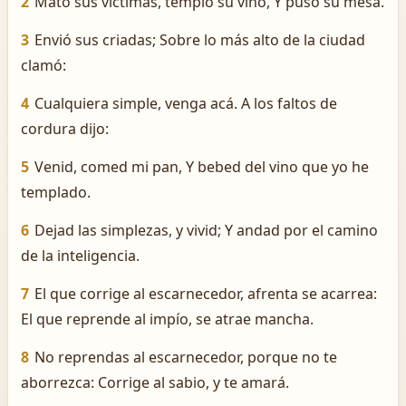
2
Mató sus víctimas, templó su vino, Y puso su mesa.
3
Envió sus criadas; Sobre lo más alto de la ciudad
clamó:
4
Cualquiera simple, venga acá. A los faltos de
cordura dijo:
5
Venid, comed mi pan, Y bebed del vino que yo he
templado.
6
Dejad las simplezas, y vivid; Y andad por el camino
de la inteligencia.
7
El que corrige al escarnecedor, afrenta se acarrea:
El que reprende al impío, se atrae mancha.
8
No reprendas al escarnecedor, porque no te
aborrezca: Corrige al sabio, y te amará.