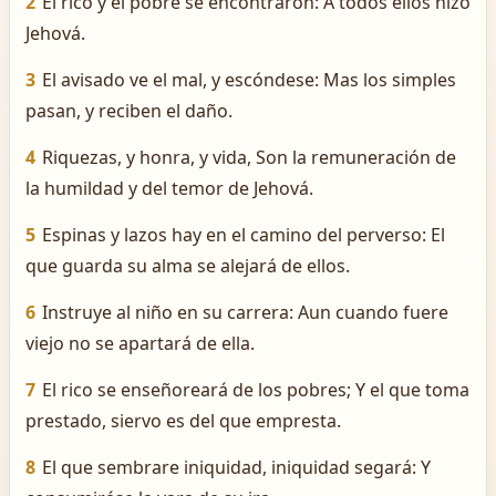
2
El rico y el pobre se encontraron: A todos ellos hizo
Jehová.
3
El avisado ve el mal, y escóndese: Mas los simples
pasan, y reciben el daño.
4
Riquezas, y honra, y vida, Son la remuneración de
la humildad y del temor de Jehová.
5
Espinas y lazos hay en el camino del perverso: El
que guarda su alma se alejará de ellos.
6
Instruye al niño en su carrera: Aun cuando fuere
viejo no se apartará de ella.
7
El rico se enseñoreará de los pobres; Y el que toma
prestado, siervo es del que empresta.
8
El que sembrare iniquidad, iniquidad segará: Y