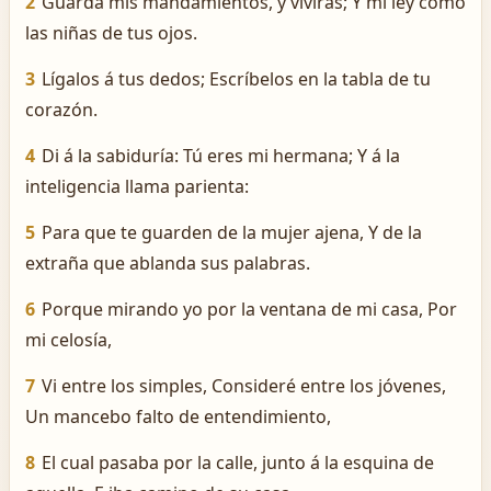
2
Guarda mis mandamientos, y vivirás; Y mi ley como
las niñas de tus ojos.
3
Lígalos á tus dedos; Escríbelos en la tabla de tu
corazón.
4
Di á la sabiduría: Tú eres mi hermana; Y á la
inteligencia llama parienta:
5
Para que te guarden de la mujer ajena, Y de la
extraña que ablanda sus palabras.
6
Porque mirando yo por la ventana de mi casa, Por
mi celosía,
7
Vi entre los simples, Consideré entre los jóvenes,
Un mancebo falto de entendimiento,
8
El cual pasaba por la calle, junto á la esquina de