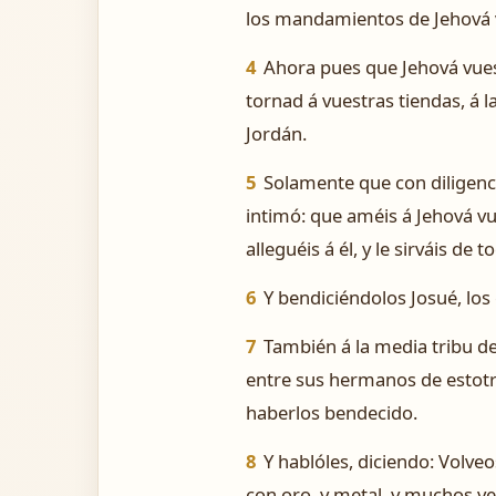
los mandamientos de Jehová 
4
Ahora pues que Jehová vues
tornad á vuestras tiendas, á l
Jordán.
5
Solamente que con diligenci
intimó: que améis á Jehová v
alleguéis á él, y le sirváis de t
6
Y bendiciéndolos Josué, los 
7
También á la media tribu d
entre sus hermanos de estotra
haberlos bendecido.
8
Y hablóles, diciendo: Volve
con oro, y metal, y muchos v