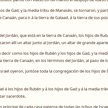
ijos de Gad, y la media tribu de Manasés, se tornaron, y part
de Canaán, para ir á la tierra de Galaad, á la tierra de sus po
el Jordán, que está en la tierra de Canaán, los hijos de Rubé
aron allí un altar junto al Jordán, un altar de grande aparie
on decir como los hijos de Rubén y los hijos de Gad, y la me
a tierra de Canaán, en los términos del Jordán, al paso de lo
srael oyeron, juntóse toda la congregación de los hijos de Is
ael á los hijos de Rubén y á los hijos de Gad y á la media tri
azar sacerdote,
un príncipe de cada casa paterna de todas las tribus de Israe