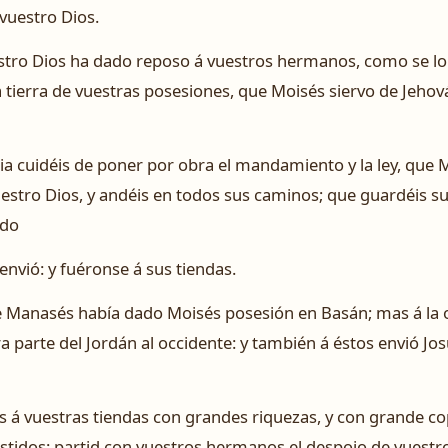
vuestro Dios.
tro Dios ha dado reposo á vuestros hermanos, como se lo 
a tierra de vuestras posesiones, que Moisés siervo de Jehová
a cuidéis de poner por obra el mandamiento y la ley, que 
uestro Dios, y andéis en todos sus caminos; que guardéis 
odo
envió: y fuéronse á sus tiendas.
e Manasés había dado Moisés posesión en Basán; mas á la 
 parte del Jordán al occidente: y también á éstos envió Jo
os á vuestras tiendas con grandes riquezas, y con grande co
estidos: partid con vuestros hermanos el despojo de vuest