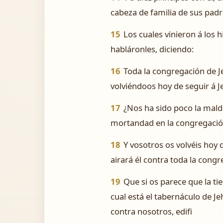
cabeza de familia de sus padre
15
Los cuales vinieron á los h
habláronles, diciendo:
16
Toda la congregación de Je
volviéndoos hoy de seguir á J
17
¿Nos ha sido poco la malda
mortandad en la congregació
18
Y vosotros os volvéis hoy 
airará él contra toda la congr
19
Que si os parece que la ti
cual está el tabernáculo de J
contra nosotros, edifi