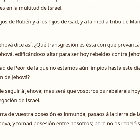
s en la multitud de Israel.
ijos de Rubén y á los hijos de Gad, y á la media tribu de Man
hová dice así: ¿Qué transgresión es ésta con que prevaricáis
ehová, edificándoos altar para ser hoy rebeldes contra Jeho
d de Peor, de la que no estamos aún limpios hasta este día,
n de Jehová?
de seguir á Jehová; mas será que vosotros os rebelaréis ho
egación de Israel.
erra de vuestra posesión es inmunda, pasaos á la tierra de l
ehová, y tomad posesión entre nosotros; pero no os rebeléis 