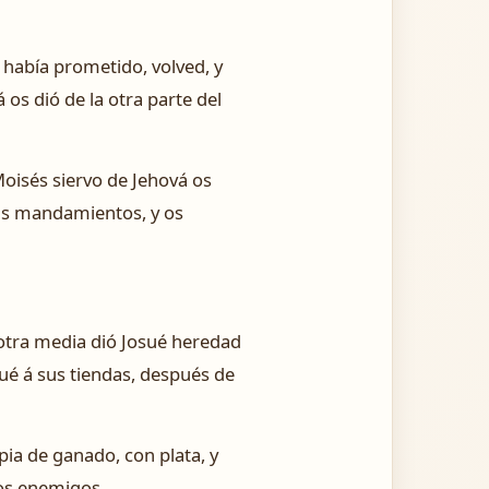
había prometido, volved, y
 os dió de la otra parte del
Moisés siervo de Jehová os
sus mandamientos, y os
otra media dió Josué heredad
sué á sus tiendas, después de
pia de ganado, con plata, y
ros enemigos.