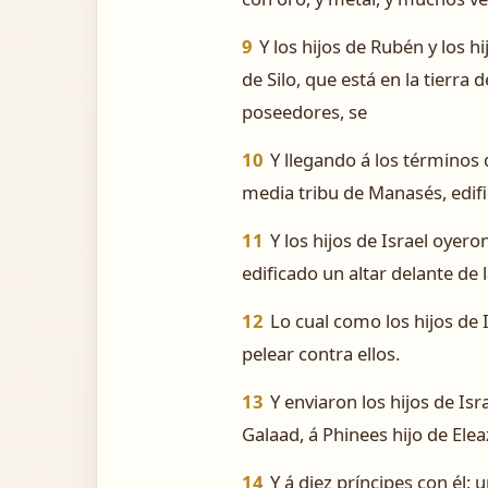
9
Y los hijos de Rubén y los h
de Silo, que está en la tierra 
poseedores, se
10
Y llegando á los términos d
media tribu de Manasés, edific
11
Y los hijos de Israel oyer
edificado un altar delante de l
12
Lo cual como los hijos de I
pelear contra ellos.
13
Y enviaron los hijos de Isr
Galaad, á Phinees hijo de Ele
14
Y á diez príncipes con él; 