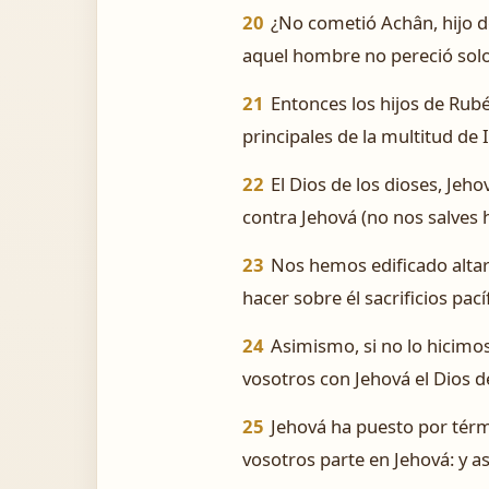
20
¿No cometió Achân, hijo de
aquel hombre no pereció solo
21
Entonces los hijos de Rubé
principales de la multitud de I
22
El Dios de los dioses, Jeho
contra Jehová (no nos salves h
23
Nos hemos edificado altar
hacer sobre él sacrificios pa
24
Asimismo, si no lo hicimos
vosotros con Jehová el Dios de
25
Jehová ha puesto por térmi
vosotros parte en Jehová: y a