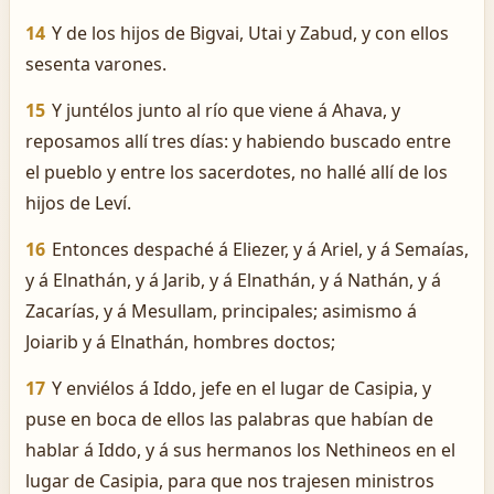
14
Y de los hijos de Bigvai, Utai y Zabud, y con ellos
sesenta varones.
15
Y juntélos junto al río que viene á Ahava, y
reposamos allí tres días: y habiendo buscado entre
el pueblo y entre los sacerdotes, no hallé allí de los
hijos de Leví.
16
Entonces despaché á Eliezer, y á Ariel, y á Semaías,
y á Elnathán, y á Jarib, y á Elnathán, y á Nathán, y á
Zacarías, y á Mesullam, principales; asimismo á
Joiarib y á Elnathán, hombres doctos;
17
Y enviélos á Iddo, jefe en el lugar de Casipia, y
puse en boca de ellos las palabras que habían de
hablar á Iddo, y á sus hermanos los Nethineos en el
lugar de Casipia, para que nos trajesen ministros