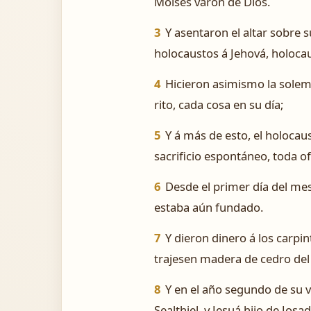
Moisés varón de Dios.
3
Y asentaron el altar sobre s
holocaustos á Jehová, holocau
4
Hicieron asimismo la solem
rito, cada cosa en su día;
5
Y á más de esto, el holocaus
sacrificio espontáneo, toda o
6
Desde el primer día del me
estaba aún fundado.
7
Y dieron dinero á los carpin
trajesen madera de cedro del 
8
Y en el año segundo de su 
Sealthiel, y Jesuá hijo de Jos