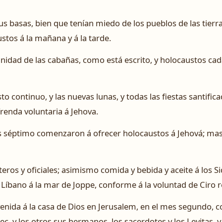
us basas, bien que tenían miedo de los pueblos de las tierra
stos á la mañana y á la tarde.
nidad de las cabañas, como está escrito, y holocaustos cad
to continuo, y las nuevas lunas, y todas las fiestas santific
frenda voluntaria á Jehova.
s séptimo comenzaron á ofrecer holocaustos á Jehová; mas
teros y oficiales; asimismo comida y bebida y aceite á los Si
Líbano á la mar de Joppe, conforme á la voluntad de Ciro r
venida á la casa de Dios en Jerusalem, en el mes segundo,
adec, y los otros sus hermanos, los sacerdotes y los Levitas,