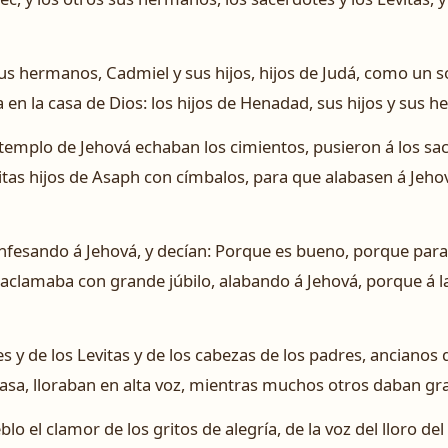
sus hermanos, Cadmiel y sus hijos, hijos de Judá, como un 
a en la casa de Dios: los hijos de Henadad, sus hijos y sus h
 templo de Jehová echaban los cimientos, pusieron á los sa
vitas hijos de Asaph con címbalos, para que alabasen á Jeh
nfesando á Jehová, y decían: Porque es bueno, porque para
o aclamaba con grande júbilo, alabando á Jehová, porque á l
 y de los Levitas y de los cabezas de los padres, ancianos 
asa, lloraban en alta voz, mientras muchos otros daban gra
blo el clamor de los gritos de alegría, de la voz del lloro d