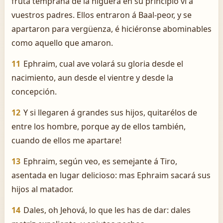
fruta temprana de la higuera en su principio vi á
vuestros padres. Ellos entraron á Baal-peor, y se
apartaron para vergüenza, é hiciéronse abominables
como aquello que amaron.
11
Ephraim, cual ave volará su gloria desde el
nacimiento, aun desde el vientre y desde la
concepción.
12
Y si llegaren á grandes sus hijos, quitarélos de
entre los hombre, porque ­ay de ellos también,
cuando de ellos me apartare!
13
Ephraim, según veo, es semejante á Tiro,
asentada en lugar delicioso: mas Ephraim sacará sus
hijos al matador.
14
Dales, oh Jehová, lo que les has de dar: dales