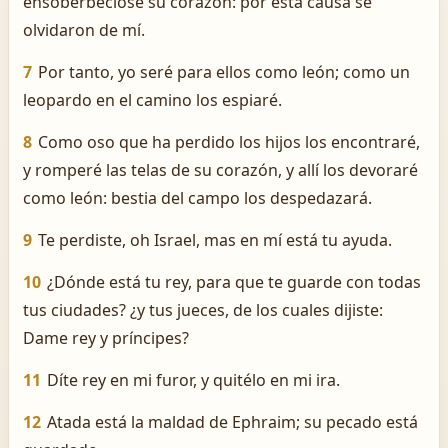
ensoberbecióse su corazón: por esta causa se
olvidaron de mí.
7
Por tanto, yo seré para ellos como león; como un
leopardo en el camino los espiaré.
8
Como oso que ha perdido los hijos los encontraré,
y romperé las telas de su corazón, y allí los devoraré
como león: bestia del campo los despedazará.
9
Te perdiste, oh Israel, mas en mí está tu ayuda.
10
¿Dónde está tu rey, para que te guarde con todas
tus ciudades? ¿y tus jueces, de los cuales dijiste:
Dame rey y príncipes?
11
Díte rey en mi furor, y quitélo en mi ira.
12
Atada está la maldad de Ephraim; su pecado está