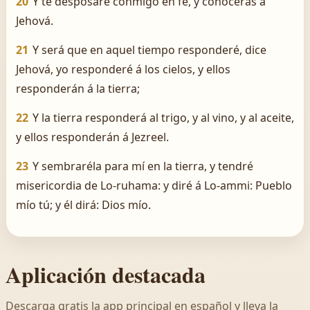
20
Y te desposaré conmigo en fe, y conocerás á
Jehová.
21
Y será que en aquel tiempo responderé, dice
Jehová, yo responderé á los cielos, y ellos
responderán á la tierra;
22
Y la tierra responderá al trigo, y al vino, y al aceite,
y ellos responderán á Jezreel.
23
Y sembraréla para mí en la tierra, y tendré
misericordia de Lo-ruhama: y diré á Lo-ammi: Pueblo
mío tú; y él dirá: Dios mío.
Aplicación destacada
Descarga gratis la app principal en español y lleva la