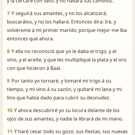
y la cercaré con seto, y no hallará sus caminos.
7
Y seguirá sus amantes, y no los alcanzará;
buscarálos, y no los hallará. Entonces dira: Iré, y
volvéreme á mi primer marido; porque mejor me iba
entonces que ahora.
8
Y ella no reconoció que yo le daba el trigo, y el
vino, y el aceite, y que les multipliqué la plata y el oro
con que hicieron á Baal.
9
Por tanto yo tornaré, y tomaré mi trigo á su
tiempo, y mi vino á su sazón, y quitaré mi lana y mi
lino que había dado para cubrir su desnudez.
10
Y ahora descubriré yo su locura delante de los
ojos de sus amantes, y nadie la librará de mi mano.
11
Y haré cesar todo su gozo, sus fiestas, sus nuevas