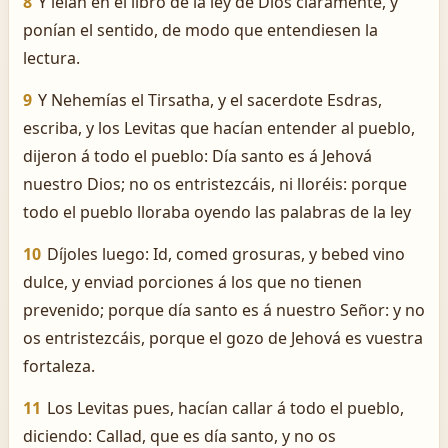
8
Y leían en el libro de la ley de Dios claramente, y
ponían el sentido, de modo que entendiesen la
lectura.
9
Y Nehemías el Tirsatha, y el sacerdote Esdras,
escriba, y los Levitas que hacían entender al pueblo,
dijeron á todo el pueblo: Día santo es á Jehová
nuestro Dios; no os entristezcáis, ni lloréis: porque
todo el pueblo lloraba oyendo las palabras de la ley
10
Díjoles luego: Id, comed grosuras, y bebed vino
dulce, y enviad porciones á los que no tienen
prevenido; porque día santo es á nuestro Señor: y no
os entristezcáis, porque el gozo de Jehová es vuestra
fortaleza.
11
Los Levitas pues, hacían callar á todo el pueblo,
diciendo: Callad, que es día santo, y no os