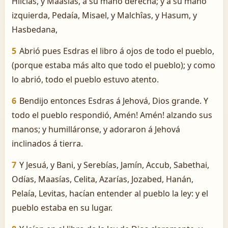
Hilcías, y Maasías, á su mano derecha; y á su mano
izquierda, Pedaía, Misael, y Malchîas, y Hasum, y
Hasbedana,
5
Abrió pues Esdras el libro á ojos de todo el pueblo,
(porque estaba más alto que todo el pueblo); y como
lo abrió, todo el pueblo estuvo atento.
6
Bendijo entonces Esdras á Jehová, Dios grande. Y
todo el pueblo respondió, ­Amén! ­Amén! alzando sus
manos; y humilláronse, y adoraron á Jehová
inclinados á tierra.
7
Y Jesuá, y Bani, y Serebías, Jamín, Accub, Sabethai,
Odías, Maasías, Celita, Azarías, Jozabed, Hanán,
Pelaía, Levitas, hacían entender al pueblo la ley: y el
pueblo estaba en su lugar.