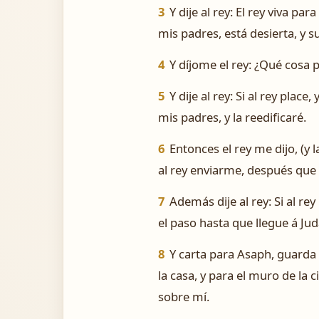
3
Y dije al rey: El rey viva p
mis padres, está desierta, y 
4
Y díjome el rey: ¿Qué cosa p
5
Y dije al rey: Si al rey plac
mis padres, y la reedificaré.
6
Entonces el rey me dijo, (y 
al rey enviarme, después que 
7
Además dije al rey: Si al r
el paso hasta que llegue á Jud
8
Y carta para Asaph, guarda 
la casa, y para el muro de la 
sobre mí.