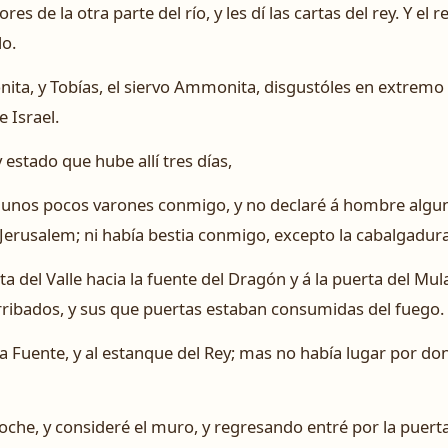
es de la otra parte del río, y les dí las cartas del rey. Y e
lo.
nita, y Tobías, el siervo Ammonita, disgustóles en extremo
e Israel.
 estado que hube allí tres días,
 unos pocos varones conmigo, y no declaré á hombre algun
 Jerusalem; ni había bestia conmigo, excepto la cabalgadur
rta del Valle hacia la fuente del Dragón y á la puerta del Mu
ribados, y sus que puertas estaban consumidas del fuego.
la Fuente, y al estanque del Rey; mas no había lugar por d
noche, y consideré el muro, y regresando entré por la puerta 