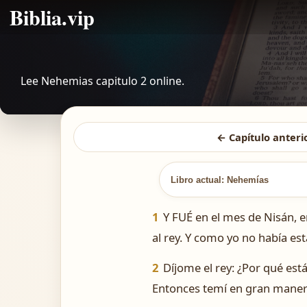
Biblia.vip
Lee Nehemias capitulo 2 online.
← Capítulo anteri
Libro actual: Nehemías
1
Y FUÉ en el mes de Nisán, en
al rey. Y como yo no había est
2
Díjome el rey: ¿Por qué est
Entonces temí en gran maner