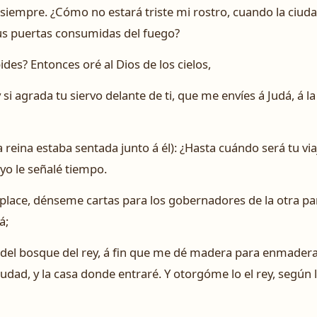
ara siempre. ¿Cómo no estará triste mi rostro, cuando la ciud
sus puertas consumidas del fuego?
ides? Entonces oré al Dios de los cielos,
e, y si agrada tu siervo delante de ti, que me envíes á Judá, á 
la reina estaba sentada junto á él): ¿Hasta cuándo será tu vi
yo le señalé tiempo.
ey place, dénseme cartas para los gobernadores de la otra p
á;
del bosque del rey, á fin que me dé madera para enmaderar
ciudad, y la casa donde entraré. Y otorgóme lo el rey, segú