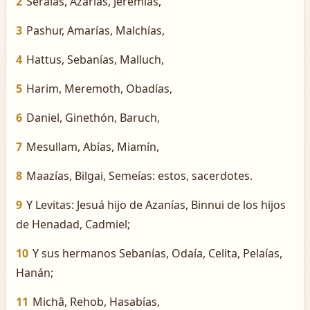
2
Seraías, Azarías, Jeremías,
3
Pashur, Amarías, Malchías,
4
Hattus, Sebanías, Malluch,
5
Harim, Meremoth, Obadías,
6
Daniel, Ginethón, Baruch,
7
Mesullam, Abías, Miamín,
8
Maazías, Bilgai, Semeías: estos, sacerdotes.
9
Y Levitas: Jesuá hijo de Azanías, Binnui de los hijos
de Henadad, Cadmiel;
10
Y sus hermanos Sebanías, Odaía, Celita, Pelaías,
Hanán;
11
Michâ, Rehob, Hasabías,