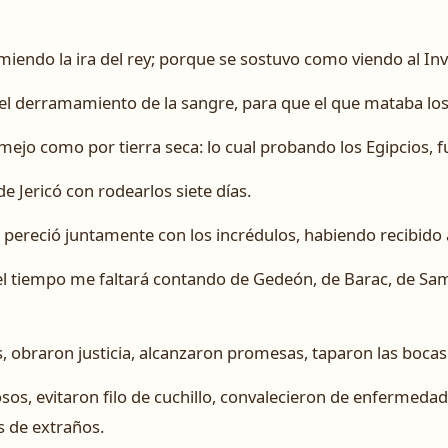
emiendo la ira del rey; porque se sostuvo como viendo al Invi
y el derramamiento de la sangre, para que el que mataba lo
mejo como por tierra seca: lo cual probando los Egipcios,
e Jericó con rodearlos siete días.
pereció juntamente con los incrédulos, habiendo recibido á
l tiempo me faltará contando de Gedeón, de Barac, de Sam
, obraron justicia, alcanzaron promesas, taparon las bocas
s, evitaron filo de cuchillo, convalecieron de enfermedad
s de extraños.