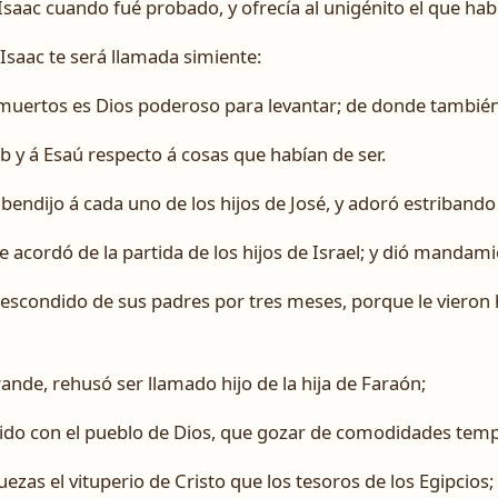
saac cuando fué probado, y ofrecía al unigénito el que hab
Isaac te será llamada simiente:
uertos es Dios poderoso para levantar; de donde también le
ob y á Esaú respecto á cosas que habían de ser.
bendijo á cada uno de los hijos de José, y adoró estriband
e acordó de la partida de los hijos de Israel; y dió mandam
é escondido de sus padres por tres meses, porque le viero
ande, rehusó ser llamado hijo de la hija de Faraón;
gido con el pueblo de Dios, que gozar de comodidades tem
zas el vituperio de Cristo que los tesoros de los Egipcios