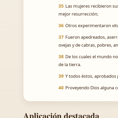
35
Las mujeres recibieron su
mejor resurrección;
36
Otros experimentaron vitup
37
Fueron apedreados, aserra
ovejas y de cabras, pobres, a
38
De los cuales el mundo no 
de la tierra.
39
Y todos éstos, aprobados p
40
Proveyendo Dios alguna co
Aplicación destacada