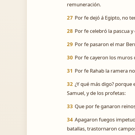
remuneración.
27
Por fe dejó á Egipto, no t
28
Por fe celebró la pascua 
29
Por fe pasaron el mar Ber
30
Por fe cayeron los muros d
31
Por fe Rahab la ramera no 
32
¿Y qué más digo? porque e
Samuel, y de los profetas:
33
Que por fe ganaron reinos
34
Apagaron fuegos impetuoso
batallas, trastornaron campo