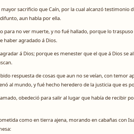
s mayor sacrificio que Caín, por la cual alcanzó testimonio 
difunto, aun habla por ella.
to para no ver muerte, y no fué hallado, porque lo traspuso
de haber agradado á Dios.
agradar á Dios; porque es menester que el que á Dios se all
uscan.
ibido respuesta de cosas que aun no se veían, con temor ap
denó al mundo, y fué hecho heredero de la justicia que es por
amado, obedeció para salir al lugar que había de recibir po
prometida como en tierra ajena, morando en cabañas con Is
mesa: