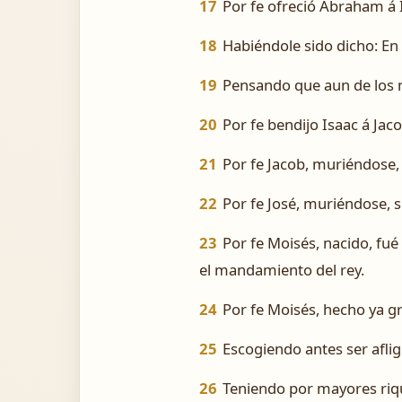
17
Por fe ofreció Abraham á I
18
Habiéndole sido dicho: En 
19
Pensando que aun de los m
20
Por fe bendijo Isaac á Jac
21
Por fe Jacob, muriéndose, 
22
Por fe José, muriéndose, s
23
Por fe Moisés, nacido, fu
el mandamiento del rey.
24
Por fe Moisés, hecho ya gr
25
Escogiendo antes ser afli
26
Teniendo por mayores rique