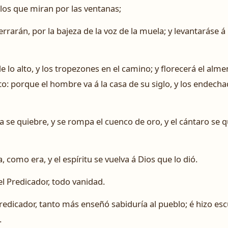
los que miran por las ventanas;
rrarán, por la bajeza de la voz de la muela; y levantaráse á l
o alto, y los tropezones en el camino; y florecerá el almen
ito: porque el hombre va á la casa de su siglo, y los endec
 se quiebre, y se rompa el cuenco de oro, y el cántaro se qu
ra, como era, y el espíritu se vuelva á Dios que lo dió.
el Predicador, todo vanidad.
redicador, tanto más enseñó sabiduría al pueblo; é hizo escu
.