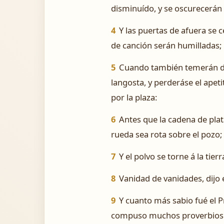
disminuído, y se oscurecerán 
4
Y las puertas de afuera se ce
de canción serán humilladas;
5
Cuando también temerán de l
langosta, y perderáse el apet
por la plaza:
6
Antes que la cadena de plata
rueda sea rota sobre el pozo;
7
Y el polvo se torne á la tier
8
Vanidad de vanidades, dijo 
9
Y cuanto más sabio fué el P
compuso muchos proverbios