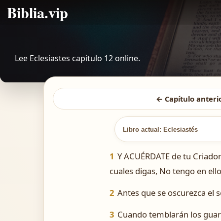
Biblia.vip
Lee Eclesiastes capitulo 12 online.
← Capítulo anteri
Libro actual: Eclesiastés
1
Y ACUÉRDATE de tu Criador e
cuales digas, No tengo en ell
2
Antes que se oscurezca el sol,
3
Cuando temblarán los guard