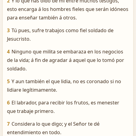
2
Y lo que has oído de mí entre muchos testigos,
esto encarga á los hombres fieles que serán idóneos
para enseñar también á otros.
3
Tú pues, sufre trabajos como fiel soldado de
Jesucristo.
4
Ninguno que milita se embaraza en los negocios
de la vida; á fin de agradar á aquel que lo tomó por
soldado.
5
Y aun también el que lidia, no es coronado si no
lidiare legítimamente.
6
El labrador, para recibir los frutos, es menester
que trabaje primero.
7
Considera lo que digo; y el Señor te dé
entendimiento en todo.