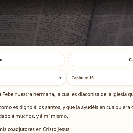
or
C
▾
Capítulo: 16
e nuestra hermana, la cual es diaconisa de la iglesia qu
, como es digno á los santos, y que la ayudéis en cualquiera
udado á muchos, y á mí mismo.
 mis coadjutores en Cristo Jesús;