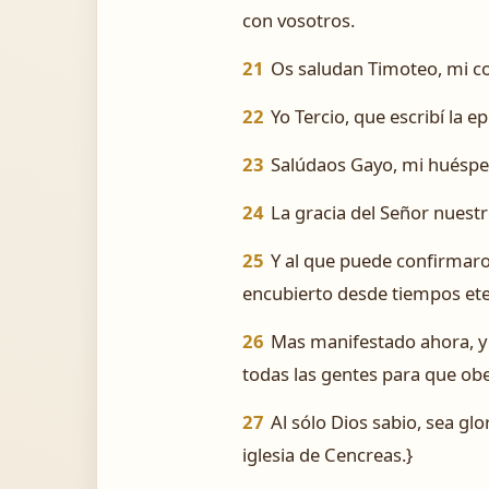
con vosotros.
21
Os saludan Timoteo, mi coa
22
Yo Tercio, que escribí la ep
23
Salúdaos Gayo, mi huésped,
24
La gracia del Señor nuest
25
Y al que puede confirmaros
encubierto desde tiempos et
26
Mas manifestado ahora, y 
todas las gentes para que obe
27
Al sólo Dios sabio, sea gl
iglesia de Cencreas.}