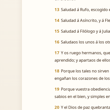
13
Saludad á Rufo, escogido e
14
Saludad á Asíncrito, y á F
15
Saludad á Filólogo y á Juli
16
Saludaos los unos á los ot
17
Y os ruego hermanos, que 
aprendido; y apartaos de ellos
18
Porque los tales no sirven
engañan los corazones de los
19
Porque vuestra obediencia
sabios en el bien, y simples en
20
Y el Dios de paz quebranta