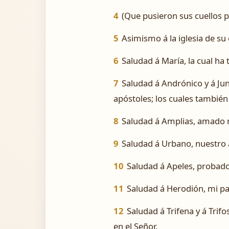
4
(Que pusieron sus cuellos po
5
Asimismo á la iglesia de su
6
Saludad á María, la cual h
7
Saludad á Andrónico y á Jun
apóstoles; los cuales también
8
Saludad á Amplias, amado m
9
Saludad á Urbano, nuestro 
10
Saludad á Apeles, probado 
11
Saludad á Herodión, mi par
12
Saludad á Trifena y á Trif
en el Señor.