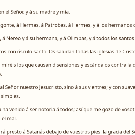
n el Señor, y á su madre y mía.
legonte, á Hermas, á Patrobas, á Hermes, y á los hermanos q
a, á Nereo y á su hermana, y á Olimpas, y á todos los santos
ros con ósculo santo. Os saludan todas las iglesias de Crist
miréis los que causan disensiones y escándalos contra la 
.
 al Señor nuestro Jesucristo, sino á sus vientres; y con sua
 simples.
 ha venido á ser notoria á todos; así que me gozo de vosot
 el mal.
rá presto á Satanás debajo de vuestros pies. la gracia del 