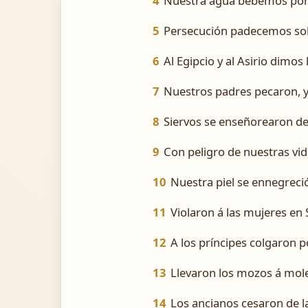
4
Nuestra agua bebemos por 
5
Persecución padecemos sob
6
Al Egipcio y al Asirio dimos
7
Nuestros padres pecaron, y
8
Siervos se enseñorearon de
9
Con peligro de nuestras vid
10
Nuestra piel se ennegreci
11
Violaron á las mujeres en 
12
A los príncipes colgaron p
13
Llevaron los mozos á moler
14
Los ancianos cesaron de l