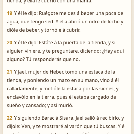
tienda, y ella le cubrió con una manta.
19
Y él le dijo: Ruégote me des á beber una poca de
agua, que tengo sed. Y ella abrió un odre de leche y
dióle de beber, y tornóle á cubrir.
20
Y él le dijo: Estáte á la puerta de la tienda, y si
alguien viniere, y te preguntare, diciendo: ¿Hay aquí
alguno? Tú responderás que no.
21
Y Jael, mujer de Heber, tomó una estaca de la
tienda, y poniendo un mazo en su mano, vino á él
calladamente, y metióle la estaca por las sienes, y
enclavólo en la tierra, pues él estaba cargado de
sueño y cansado; y así murió.
22
Y siguiendo Barac á Sísara, Jael salió á recibirlo, y
díjole: Ven, y te mostraré al varón que tú buscas. Y él