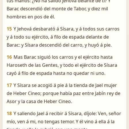
tus manos: ¿No ha salido Jehová delante de ti? Y
Barac descendió del monte de Tabor, y diez mil
hombres en pos de él.
15
Y Jehová desbarató á Sísara, y á todos sus carros
y á todo su ejército, á filo de espada delante de
Barac: y Sísara descendió del carro, y huyó á pie.
16
Mas Barac siguió los carros y el ejército hasta
Haroseth de las Gentes, y todo el ejército de Sísara
cayó á filo de espada hasta no quedar ni uno.
17
Y Sísara se acogió á pie á la tienda de Jael mujer
de Heber Cineo; porque había paz entre Jabín rey de
Asor y la casa de Heber Cineo.
18
Y saliendo Jael á recibir á Sísara, díjole: Ven, señor
mío, ven á mi, no tengas temor. Y él vino á ella á la