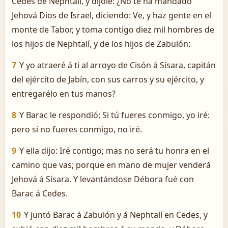
Cedes de Nephtalí, y díjole: ¿No te ha mandado
Jehová Dios de Israel, diciendo: Ve, y haz gente en el
monte de Tabor, y toma contigo diez mil hombres de
los hijos de Nephtalí, y de los hijos de Zabulón:
7
Y yo atraeré á ti al arroyo de Cisón á Sísara, capitán
del ejército de Jabín, con sus carros y su ejército, y
entregarélo en tus manos?
8
Y Barac le respondió: Si tú fueres conmigo, yo iré:
pero si no fueres conmigo, no iré.
9
Y ella dijo: Iré contigo; mas no será tu honra en el
camino que vas; porque en mano de mujer venderá
Jehová á Sísara. Y levantándose Débora fué con
Barac á Cedes.
10
Y juntó Barac á Zabulón y á Nephtalí en Cedes, y