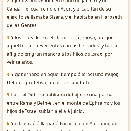
2
Y Jehová los vendió en mano de Jabín rey de
Canaán, el cual reinó en Asor: y el capitán de su
ejército se llamaba Sísara, y él habitaba en Haroseth
de las Gentes.
3
Y los hijos de Israel clamaron á Jehová, porque
aquél tenía nuevecientos carros herrados: y había
afligido en gran manera á los hijos de Israel por
veinte años.
4
Y gobernaba en aquel tiempo á Israel una mujer,
Débora, profetisa, mujer de Lapidoth:
5
La cual Débora habitaba debajo de una palma
entre Rama y Beth-el, en el monte de Ephraim: y los
hijos de Israel subían á ella á juicio.
6
Y ella envió á llamar á Barac hijo de Abinoam, de