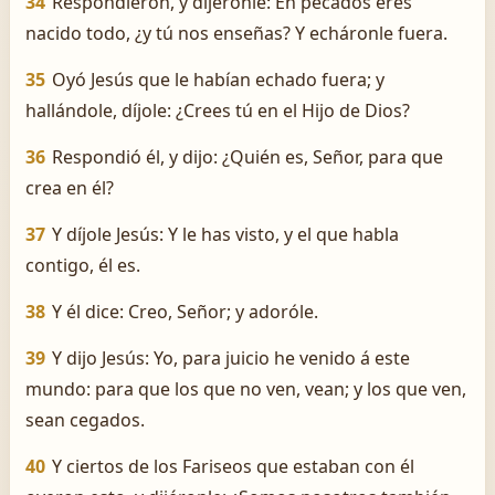
34
Respondieron, y dijéronle: En pecados eres
nacido todo, ¿y tú nos enseñas? Y echáronle fuera.
35
Oyó Jesús que le habían echado fuera; y
hallándole, díjole: ¿Crees tú en el Hijo de Dios?
36
Respondió él, y dijo: ¿Quién es, Señor, para que
crea en él?
37
Y díjole Jesús: Y le has visto, y el que habla
contigo, él es.
38
Y él dice: Creo, Señor; y adoróle.
39
Y dijo Jesús: Yo, para juicio he venido á este
mundo: para que los que no ven, vean; y los que ven,
sean cegados.
40
Y ciertos de los Fariseos que estaban con él