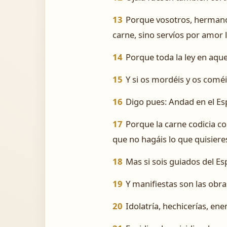
13
Porque vosotros, hermanos
carne, sino servíos por amor l
14
Porque toda la ley en aqu
15
Y si os mordéis y os coméi
16
Digo pues: Andad en el Espí
17
Porque la carne codicia con
que no hagáis lo que quisiere
18
Mas si sois guiados del Espí
19
Y manifiestas son las obras
20
Idolatría, hechicerías, ene