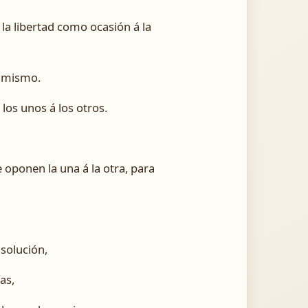
la libertad como ocasión á la
i mismo.
los unos á los otros.
se oponen la una á la otra, para
isolución,
as,