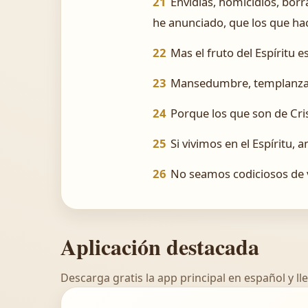
21
Envidias, homicidios, bor
he anunciado, que los que hac
22
Mas el fruto del Espíritu e
23
Mansedumbre, templanza: c
24
Porque los que son de Cris
25
Si vivimos en el Espíritu,
26
No seamos codiciosos de va
Aplicación destacada
Descarga gratis la app principal en español y lle