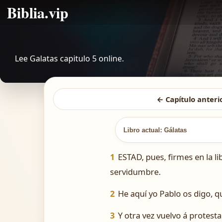
Biblia.vip
Lee Galatas capitulo 5 online.
← Capítulo anteri
Libro actual: Gálatas
1
ESTAD, pues, firmes en la li
servidumbre.
2
He aquí yo Pablo os digo, q
3
Y otra vez vuelvo á protest