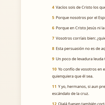
4
Vacíos sois de Cristo los que
5
Porque nosotros por el Espír
6
Porque en Cristo Jesús ni la 
7
Vosotros corríais bien: ¿q
8
Esta persuasión no es de aq
9
Un poco de levadura leuda 
10
Yo confío de vosotros en el
quienquiera que él sea.
11
Y yo, hermanos, si aun pre
escándalo de la cruz.
12
Ojalá fuesen también cort