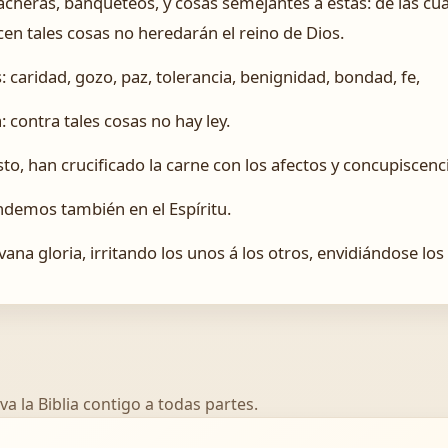
racheras, banqueteos, y cosas semejantes á éstas: de las cu
en tales cosas no heredarán el reino de Dios.
s: caridad, gozo, paz, tolerancia, benignidad, bondad, fe,
ontra tales cosas no hay ley.
to, han crucificado la carne con los afectos y concupiscenc
 andemos también en el Espíritu.
na gloria, irritando los unos á los otros, envidiándose los 
va la Biblia contigo a todas partes.