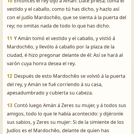
10
Entonces el rey dijo á Amán: Date priesa, toma el
vestido y el caballo, como tú has dicho, y hazlo así
con el judío Mardochêo, que se sienta á la puerta del
rey; no omitas nada de todo lo que has dicho.
11
Y Amán tomó el vestido y el caballo, y vistió á
Mardochêo, y llevólo á caballo por la plaza de la
ciudad, é hizo pregonar delante de él: Así se hará al
varón cuya honra desea el rey.
12
Después de esto Mardochêo se volvió á la puerta
del rey, y Amán se fué corriendo á su casa,
apesadumbrado y cubierta su cabeza.
13
Contó luego Amán á Zeres su mujer, y á todos sus
amigos, todo lo que le había acontecido: y dijéronle
sus sabios, y Zeres su mujer: Si de la simiente de los
Judíos es el Mardochêo, delante de quien has