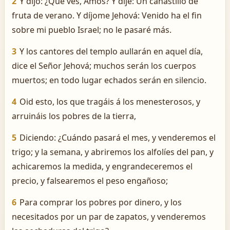
2
Y dijo: ¿Qué ves, Amós? Y dije: Un canastillo de
fruta de verano. Y díjome Jehová: Venido ha el fin
sobre mi pueblo Israel; no le pasaré más.
3
Y los cantores del templo aullarán en aquel día,
dice el Señor Jehová; muchos serán los cuerpos
muertos; en todo lugar echados serán en silencio.
4
Oid esto, los que tragáis á los menesterosos, y
arruináis los pobres de la tierra,
5
Diciendo: ¿Cuándo pasará el mes, y venderemos el
trigo; y la semana, y abriremos los alfolíes del pan, y
achicaremos la medida, y engrandeceremos el
precio, y falsearemos el peso engañoso;
6
Para comprar los pobres por dinero, y los
necesitados por un par de zapatos, y venderemos