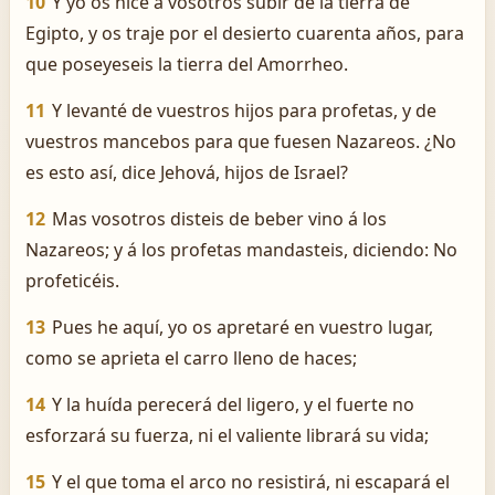
10
Y yo os hice á vosotros subir de la tierra de
Egipto, y os traje por el desierto cuarenta años, para
que poseyeseis la tierra del Amorrheo.
11
Y levanté de vuestros hijos para profetas, y de
vuestros mancebos para que fuesen Nazareos. ¿No
es esto así, dice Jehová, hijos de Israel?
12
Mas vosotros disteis de beber vino á los
Nazareos; y á los profetas mandasteis, diciendo: No
profeticéis.
13
Pues he aquí, yo os apretaré en vuestro lugar,
como se aprieta el carro lleno de haces;
14
Y la huída perecerá del ligero, y el fuerte no
esforzará su fuerza, ni el valiente librará su vida;
15
Y el que toma el arco no resistirá, ni escapará el