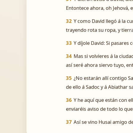
Entontece ahora, oh Jehová, e
32
Y como David llegó á la cu
trayendo rota su ropa, y tierr
33
Y díjole David: Si pasares
34
Mas si volvieres á la ciuda
así seré ahora siervo tuyo, e
35
¿No estarán allí contigo S
de ello á Sadoc y á Abiathar s
36
Y he aquí que están con el
enviaréis aviso de todo lo que
37
Así se vino Husai amigo d