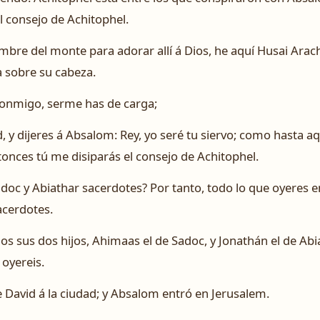
l consejo de Achitophel.
mbre del monte para adorar allí á Dios, he aquí Husai Arachî
a sobre su cabeza.
 conmigo, serme has de carga;
d, y dijeres á Absalom: Rey, yo seré tu siervo; como hasta aq
ntonces tú me disiparás el consejo de Achitophel.
adoc y Abiathar sacerdotes? Por tanto, todo lo que oyeres en
acerdotes.
los sus dos hijos, Ahimaas el de Sadoc, y Jonathán el de Ab
 oyereis.
e David á la ciudad; y Absalom entró en Jerusalem.