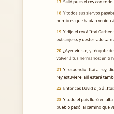
17
Salió pues el rey con todo
18
Y todos sus siervos pasaba
hombres que habían venido á p
19
Y dijo el rey á Ittai Geth
extranjero, y desterrado tamb
20
¿Ayer viniste, y téngote d
volver á tus hermanos: en ti 
21
Y respondió Ittai al rey, d
rey estuviere, allí estará tamb
22
Entonces David dijo á Ittai
23
Y todo el país lloró en alt
pueblo pasó, al camino que va