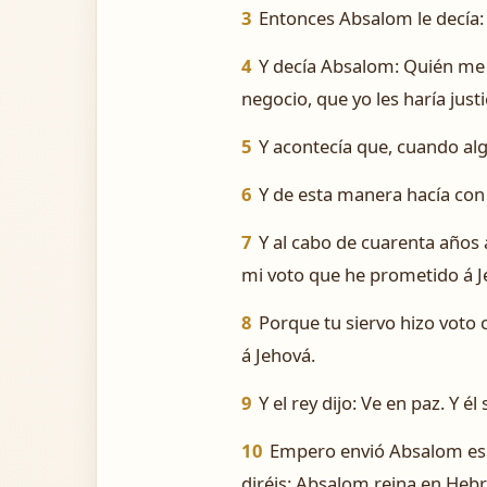
3
Entonces Absalom le decía: 
4
Y decía Absalom: ­Quién me p
negocio, que yo les haría justi
5
Y acontecía que, cuando algu
6
Y de esta manera hacía con t
7
Y al cabo de cuarenta años
mi voto que he prometido á J
8
Porque tu siervo hizo voto 
á Jehová.
9
Y el rey dijo: Ve en paz. Y él
10
Empero envió Absalom espía
diréis: Absalom reina en Heb