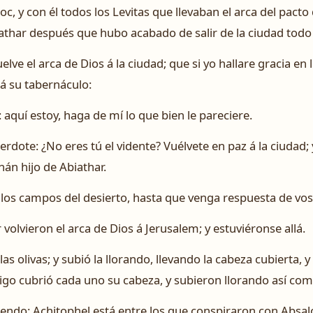
c, y con él todos los Levitas que llevaban el arca del pacto
iathar después que hubo acabado de salir de la ciudad todo 
uelve el arca de Dios á la ciudad; que si yo hallare gracia en
 á su tabernáculo:
 aquí estoy, haga de mí lo que bien le pareciere.
cerdote: ¿No eres tú el vidente? Vuélvete en paz á la ciudad
hán hijo de Abiathar.
los campos del desierto, hasta que venga respuesta de vos
volvieron el arca de Dios á Jerusalem; y estuviéronse allá.
las olivas; y subió la llorando, llevando la cabeza cubierta, 
igo cubrió cada uno su cabeza, y subieron llorando así com
ciendo: Achitophel está entre los que conspiraron con Absa