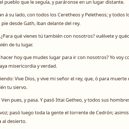
 el pueblo que le seguía, y paráronse en un lugar distante.
n á su lado, con todos los Ceretheos y Peletheos; y todos l
ie desde Gath, iban delante del rey.
eo: ¿Para qué vienes tú también con nosotros? vuélvete y qué
ién de tu lugar.
e hacer hoy que mudes lugar para ir con nosotros? Yo voy co
haya misericordia y verdad.
iciendo: Vive Dios, y vive mi señor el rey, que, ó para muert
ién tu siervo.
: Ven pues, y pasa. Y pasó Ittai Getheo, y todos sus hombres
a voz; pasó luego toda la gente el torrente de Cedrón; asimis
 al desierto.