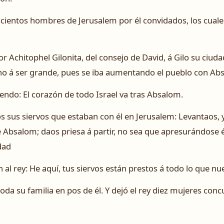
ientos hombres de Jerusalem por él convidados, los cuales 
Achitophel Gilonita, del consejo de David, á Gilo su ciuda
 vino á ser grande, pues se iba aumentando el pueblo con Ab
ciendo: El corazón de todo Israel va tras Absalom.
os sus siervos que estaban con él en Jerusalem: Levantaos
bsalom; daos priesa á partir, no sea que apresurándose él 
dad
on al rey: He aquí, tus siervos están prestos á todo lo que nue
 toda su familia en pos de él. Y dejó el rey diez mujeres co