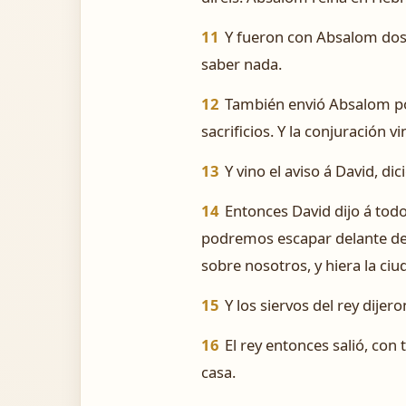
11
Y fueron con Absalom dosc
saber nada.
12
También envió Absalom por 
sacrificios. Y la conjuración
13
Y vino el aviso á David, di
14
Entonces David dijo á tod
podremos escapar delante de A
sobre nosotros, y hiera la ciu
15
Y los siervos del rey dijer
16
El rey entonces salió, con
casa.