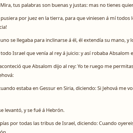
Mira, tus palabras son buenas y justas: mas no tienes quien 
usiera por juez en la tierra, para que viniesen á mí todos l
cia!
no se llegaba para inclinarse á él, él extendía su mano, y 
odo Israel que venía al rey á juicio: y así robaba Absalom e
 aconteció que Absalom dijo al rey: Yo te ruego me permita
ehová:
cuando estaba en Gessur en Siria, diciendo: Si Jehová me vol
 se levantó, y se fué á Hebrón.
s por todas las tribus de Israel, diciendo: Cuando oyereis
rón.