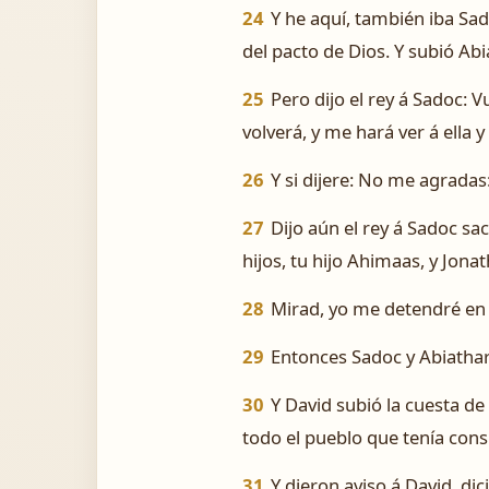
24
Y he aquí, también iba Sado
del pacto de Dios. Y subió Ab
25
Pero dijo el rey á Sadoc: V
volverá, y me hará ver á ella y
26
Y si dijere: No me agradas:
27
Dijo aún el rey á Sadoc sa
hijos, tu hijo Ahimaas, y Jonat
28
Mirad, yo me detendré en 
29
Entonces Sadoc y Abiathar 
30
Y David subió la cuesta de 
todo el pueblo que tenía cons
31
Y dieron aviso á David, di