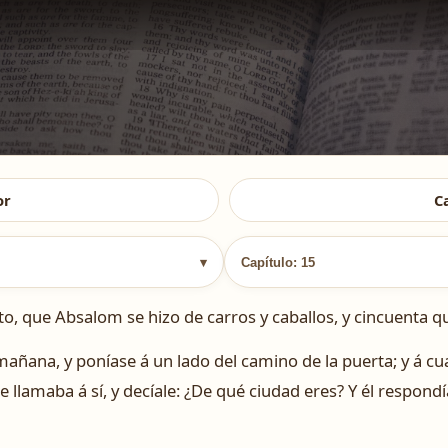
or
C
▾
Capítulo: 15
 que Absalom se hizo de carros y caballos, y cincuenta que
ñana, y poníase á un lado del camino de la puerta; y á cua
le llamaba á sí, y decíale: ¿De qué ciudad eres? Y él respondí