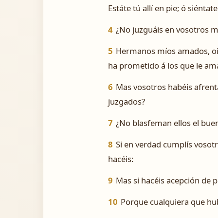
Estáte tú allí en pie; ó siénta
4
¿No juzguáis en vosotros m
5
Hermanos míos amados, oid:
ha prometido á los que le am
6
Mas vosotros habéis afrenta
juzgados?
7
¿No blasfeman ellos el bue
8
Si en verdad cumplís vosotr
hacéis:
9
Mas si hacéis acepción de 
10
Porque cualquiera que hub