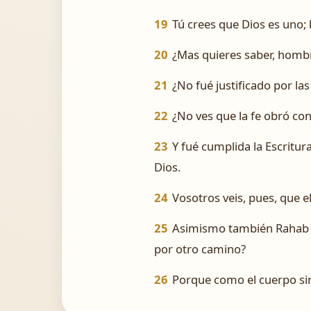
19
Tú crees que Dios es uno;
20
¿Mas quieres saber, hombr
21
¿No fué justificado por la
22
¿No ves que la fe obró con
23
Y fué cumplida la Escritur
Dios.
24
Vosotros veis, pues, que e
25
Asimismo también Rahab la
por otro camino?
26
Porque como el cuerpo sin 