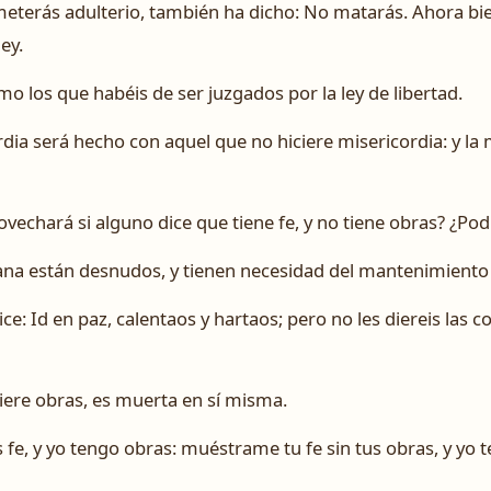
meterás adulterio, también ha dicho: No matarás. Ahora bie
ey.
mo los que habéis de ser juzgados por la ley de libertad.
rdia será hecho con aquel que no hiciere misericordia: y la 
chará si alguno dice que tiene fe, y no tiene obras? ¿Podrá
ana están desnudos, y tienen necesidad del mantenimiento 
ice: Id en paz, calentaos y hartaos; pero no les diereis las 
uviere obras, es muerta en sí misma.
s fe, y yo tengo obras: muéstrame tu fe sin tus obras, y yo 