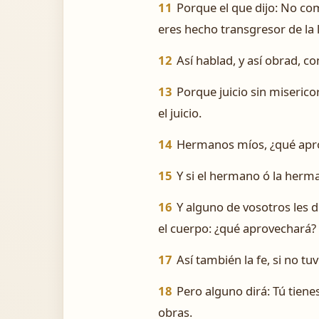
11
Porque el que dijo: No co
eres hecho transgresor de la l
12
Así hablad, y así obrad, co
13
Porque juicio sin miserico
el juicio.
14
Hermanos míos, ¿qué aprove
15
Y si el hermano ó la herm
16
Y alguno de vosotros les d
el cuerpo: ¿qué aprovechará?
17
Así también la fe, si no t
18
Pero alguno dirá: Tú tiene
obras.