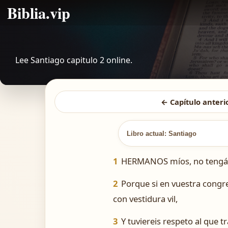
Biblia.vip
Lee Santiago capitulo 2 online.
← Capítulo anteri
Libro actual: Santiago
1
HERMANOS míos, no tengáis 
2
Porque si en vuestra congr
con vestidura vil,
3
Y tuviereis respeto al que tr