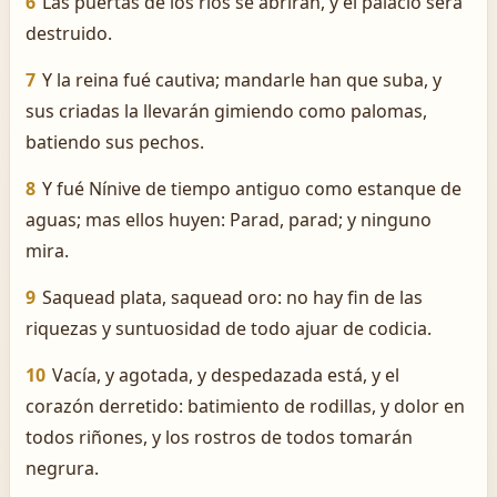
6
Las puertas de los ríos se abrirán, y el palacio será
destruido.
7
Y la reina fué cautiva; mandarle han que suba, y
sus criadas la llevarán gimiendo como palomas,
batiendo sus pechos.
8
Y fué Nínive de tiempo antiguo como estanque de
aguas; mas ellos huyen: Parad, parad; y ninguno
mira.
9
Saquead plata, saquead oro: no hay fin de las
riquezas y suntuosidad de todo ajuar de codicia.
10
Vacía, y agotada, y despedazada está, y el
corazón derretido: batimiento de rodillas, y dolor en
todos riñones, y los rostros de todos tomarán
negrura.