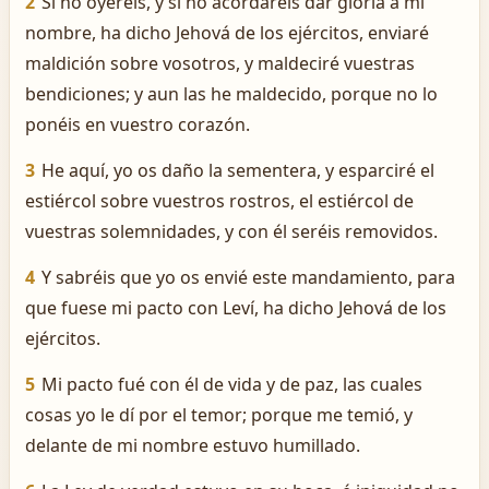
2
Si no oyereis, y si no acordareis dar gloria á mi
nombre, ha dicho Jehová de los ejércitos, enviaré
maldición sobre vosotros, y maldeciré vuestras
bendiciones; y aun las he maldecido, porque no lo
ponéis en vuestro corazón.
3
He aquí, yo os daño la sementera, y esparciré el
estiércol sobre vuestros rostros, el estiércol de
vuestras solemnidades, y con él seréis removidos.
4
Y sabréis que yo os envié este mandamiento, para
que fuese mi pacto con Leví, ha dicho Jehová de los
ejércitos.
5
Mi pacto fué con él de vida y de paz, las cuales
cosas yo le dí por el temor; porque me temió, y
delante de mi nombre estuvo humillado.