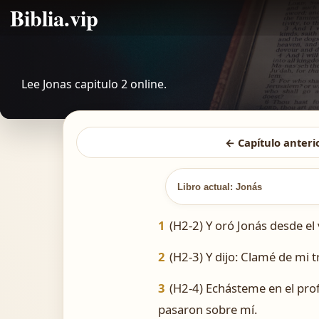
Biblia.vip
Lee Jonas capitulo 2 online.
← Capítulo anteri
Libro actual: Jonás
1
(H2-2) Y oró Jonás desde el 
2
(H2-3) Y dijo: Clamé de mi t
3
(H2-4) Echásteme en el prof
pasaron sobre mí.