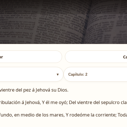
or
C
▾
Capítulo: 2
vientre del pez á Jehová su Dios.
ribulación á Jehová, Y él me oyó; Del vientre del sepulcro cl
undo, en medio de los mares, Y rodeóme la corriente; Toda