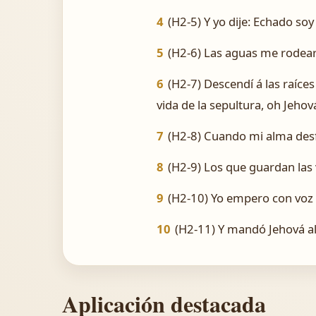
4
(H2-5) Y yo dije: Echado so
5
(H2-6) Las aguas me rodear
6
(H2-7) Descendí á las raíce
vida de la sepultura, oh Jehov
7
(H2-8) Cuando mi alma desfa
8
(H2-9) Los que guardan las
9
(H2-10) Yo empero con voz d
10
(H2-11) Y mandó Jehová al 
Aplicación destacada