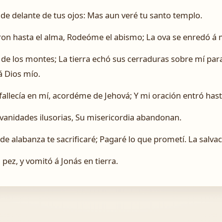
y de delante de tus ojos: Mas aun veré tu santo templo.
on hasta el alma, Rodeóme el abismo; La ova se enredó á 
s de los montes; La tierra echó sus cerraduras sobre mí pa
á Dios mío.
llecía en mí, acordéme de Jehová; Y mi oración entró hasta
 vanidades ilusorias, Su misericordia abandonan.
e alabanza te sacrificaré; Pagaré lo que prometí. La salva
pez, y vomitó á Jonás en tierra.