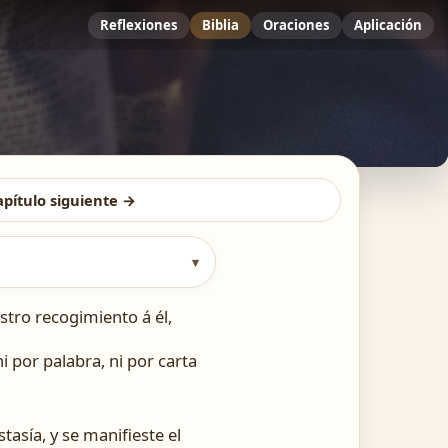
Reflexiones
Biblia
Oraciones
Aplicación
apítulo siguiente →
▾
tro recogimiento á él,
i por palabra, ni por carta
asía, y se manifieste el