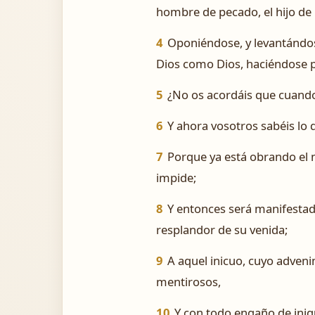
hombre de pecado, el hijo de 
4
Oponiéndose, y levantándose
Dios como Dios, haciéndose p
5
¿No os acordáis que cuando
6
Y ahora vosotros sabéis lo 
7
Porque ya está obrando el 
impide;
8
Y entonces será manifestado 
resplandor de su venida;
9
A aquel inicuo, cuyo adveni
mentirosos,
10
Y con todo engaño de iniqu