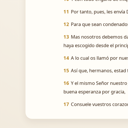
11
Por tanto, pues, les envía
12
Para que sean condenados 
13
Mas nosotros debemos dar
haya escogido desde el principi
14
A lo cual os llamó por nue
15
Así que, hermanos, estad f
16
Y el mismo Señor nuestro J
buena esperanza por gracia,
17
Consuele vuestros corazon