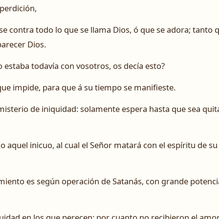
perdición,
 contra todo lo que se llama Dios, ó que se adora; tanto q
arecer Dios.
 estaba todavía con vosotros, os decía esto?
que impide, para que á su tiempo se manifieste.
misterio de iniquidad: solamente espera hasta que sea qui
aquel inicuo, al cual el Señor matará con el espíritu de su 
miento es según operación de Satanás, con grande potencia
idad en los que perecen; por cuanto no recibieron el amor 