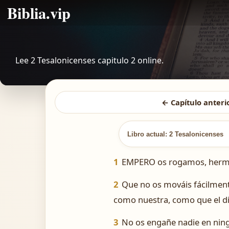
Biblia.vip
Lee 2 Tesalonicenses capitulo 2 online.
← Capítulo anteri
Libro actual: 2 Tesalonicenses
1
EMPERO os rogamos, hermano
2
Que no os mováis fácilmente 
como nuestra, como que el día
3
No os engañe nadie en ning