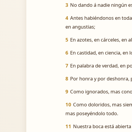
3
No dando á nadie ningún es
4
Antes habiéndonos en todas
en angustias;
5
En azotes, en cárceles, en a
6
En castidad, en ciencia, en
7
En palabra de verdad, en pot
8
Por honra y por deshonra,
9
Como ignorados, mas conoc
10
Como doloridos, mas sie
mas poseyéndolo todo.
11
Nuestra boca está abierta