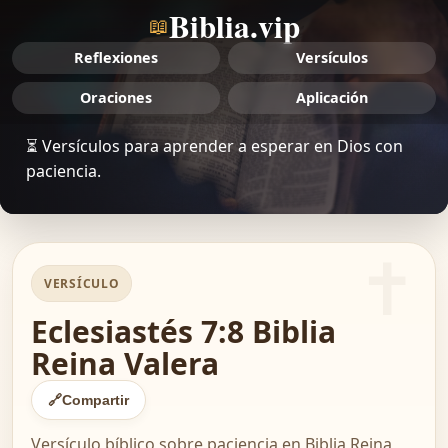
Biblia.vip
📖
Reflexiones
Versículos
Oraciones
Aplicación
⏳ Versículos para aprender a esperar en Dios con
paciencia.
VERSÍCULO
Eclesiastés 7:8 Biblia
Reina Valera
🔗
Compartir
Versículo bíblico sobre paciencia en Biblia Reina