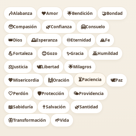
🎶
❤️
🌟
🤝
Alabanza
Amor
Bendición
Bondad
🥹
🌿
🤗
Compasión
Confianza
Consuelo
👑
🌅
♾️
🙏
Dios
Esperanza
Eternidad
Fe
💪
😊
✨
🙇
Fortaleza
Gozo
Gracia
Humildad
⚖️
🕊
🌟
Justicia
Libertad
Milagros
⏳
Paciencia
💖
🙌
🕊️
Misericordia
Oración
Paz
🤍
🛡️
🌤️
Perdón
Protección
Providencia
📖
✝️
🌿
Sabiduría
Salvación
Santidad
🦋
🌱
Transformación
Vida